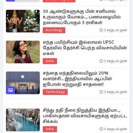
30 ஆண்டுகளுக்கு பின் சனியால்
உருவாகும் யோகம்.., பணமழையில்
நனையப்போகும் 3 ராசிகள்
Astrology
1 வருடம் முன்
எந்த பயிற்சியும் இல்லாமல் UPSC
தேர்வில் தேர்ச்சி பெற்ற விவசாயியின்
மகள்
India
1 வருடம் முன்
சந்தை மந்தநிலையிலும் 20%
வளர்ச்சி…இந்தியாவில் ஆப்பிள்
ஐபோன் ஏற்றுமதி சாதனை!
Technology
1 வருடம் முன்
சிந்து நதி நீரை நிறுத்திய இந்தியா..,
பாகிஸ்தான் விவசாயிகளுக்கு ஏற்பட்ட
சிக்கல்
India
1 வருடம் முன்