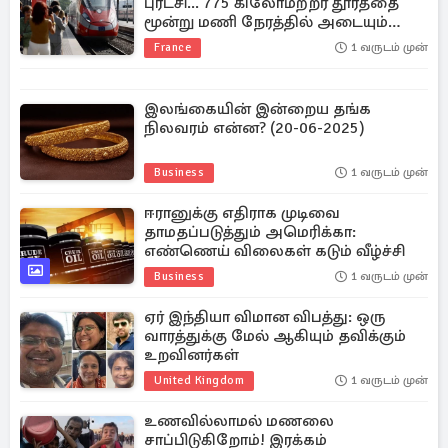
புரட்சி... 775 கிலோமீற்றர் தூரத்தை
மூன்று மணி நேரத்தில் அடையும்
ரயில்
France
1 வருடம் முன்
இலங்கையின் இன்றைய தங்க
நிலவரம் என்ன? (20-06-2025)
Business
1 வருடம் முன்
ஈரானுக்கு எதிராக முடிவை
தாமதப்படுத்தும் அமெரிக்கா:
எண்ணெய் விலைகள் கடும் வீழ்ச்சி
Business
1 வருடம் முன்
ஏர் இந்தியா விமான விபத்து: ஒரு
வாரத்துக்கு மேல் ஆகியும் தவிக்கும்
உறவினர்கள்
United Kingdom
1 வருடம் முன்
உணவில்லாமல் மணலை
சாப்பிடுகிறோம்! இரக்கம்