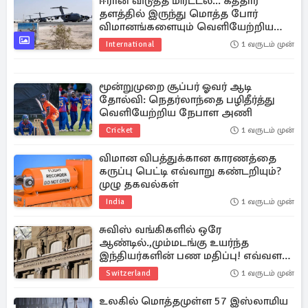
ஈரான் விடுத்த மிரட்டல்... கத்தார்
தளத்தில் இருந்து மொத்த போர்
விமானங்களையும் வெளியேற்றிய
அமெரிக்கா
International
1 வருடம் முன்
மூன்றுமுறை சூப்பர் ஓவர் ஆடி
தோல்வி: நெதர்லாந்தை பழிதீர்த்து
வெளியேற்றிய நேபாள அணி
Cricket
1 வருடம் முன்
விமான விபத்துக்கான காரணத்தை
கருப்பு பெட்டி எவ்வாறு கண்டறியும்?
முழு தகவல்கள்
India
1 வருடம் முன்
சுவிஸ் வங்கிகளில் ஒரே
ஆண்டில்.,மும்மடங்கு உயர்ந்த
இந்தியர்களின் பண மதிப்பு! எவ்வளவு
தெரியுமா?
Switzerland
1 வருடம் முன்
உலகில் மொத்தமுள்ள 57 இஸ்லாமிய