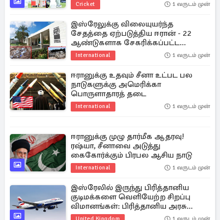
Cricket
1 வருடம் முன்
இஸ்ரேலுக்கு விலையுயர்ந்த
சேதத்தை ஏற்படுத்திய ஈரான் - 22
ஆண்டுகளாக சேகரிக்கப்பட்ட
விஞ்ஞான தரவுகள் அழிப்பு
International
1 வருடம் முன்
ஈரானுக்கு உதவும் சீனா உட்பட பல
நாடுகளுக்கு அமெரிக்கா
பொருளாதாரத் தடை
International
1 வருடம் முன்
ஈரானுக்கு முழு தார்மீக ஆதரவு!
ரஷ்யா, சீனாவை அடுத்து
கைகோர்க்கும் பிரபல ஆசிய நாடு
International
1 வருடம் முன்
இஸ்ரேலில் இருந்து பிரித்தானிய
குடிமக்களை வெளியேற்ற சிறப்பு
விமானங்கள்: பிரித்தானிய அரசு
நடவடிக்கை!
United Kingdom
1 வருடம் முன்