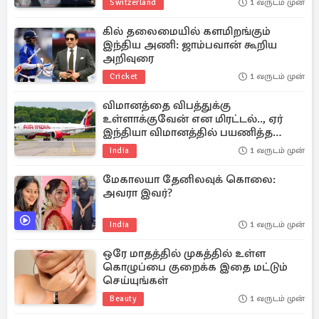
Switzerland
1 வருடம் முன்
கில் தலைமையில் களமிறங்கும்
இந்திய அணி: ஜாம்பவான் கூறிய
அறிவுரை
Cricket
1 வருடம் முன்
விமானத்தை விபத்துக்கு
உள்ளாக்குவேன் என மிரட்டல்.., ஏர்
இந்தியா விமானத்தில் பயணித்த
பெண் கைது
India
1 வருடம் முன்
மேகாலயா தேனிலவுக் கொலை:
அவரா இவர்?
India
1 வருடம் முன்
ஒரே மாதத்தில் முகத்தில் உள்ள
கொழுப்பை குறைக்க இதை மட்டும்
செய்யுங்கள்
Beauty
1 வருடம் முன்