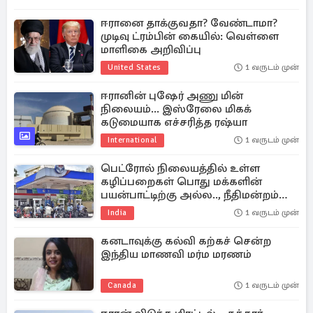
ஈரானை தாக்குவதா? வேண்டாமா?
முடிவு ட்ரம்பின் கையில்: வெள்ளை
மாளிகை அறிவிப்பு
United States
1 வருடம் முன்
ஈரானின் புஷேர் அணு மின்
நிலையம்... இஸ்ரேலை மிகக்
கடுமையாக எச்சரித்த ரஷ்யா
International
1 வருடம் முன்
பெட்ரோல் நிலையத்தில் உள்ள
கழிப்பறைகள் பொது மக்களின்
பயன்பாட்டிற்கு அல்ல.., நீதிமன்றம்
உத்தரவு
India
1 வருடம் முன்
கனடாவுக்கு கல்வி கற்கச் சென்ற
இந்திய மாணவி மர்ம மரணம்
Canada
1 வருடம் முன்