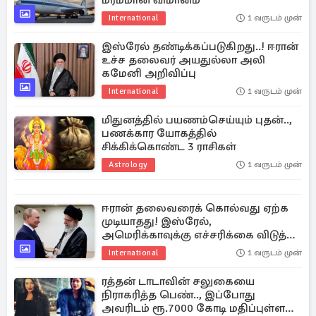
மர்மமான விமானம்
International
1 வருடம் முன்
இஸ்ரேல் தண்டிக்கப்படுகிறது..! ஈரான்
உச்ச தலைவர் அயதுல்லா அலி
கமேனி அறிவிப்பு
International
1 வருடம் முன்
மிதுனத்தில் பயணம்செய்யும் புதன்..,
பணக்கார யோகத்தில்
சிக்கிக்கொண்ட 3 ராசிகள்
Astrology
1 வருடம் முன்
ஈரான் தலைவரைக் கொல்வது ஏற்க
முடியாதது! இஸ்ரேல்,
அமெரிக்காவுக்கு எச்சரிக்கை விடுத்த
ரஷ்யா
International
1 வருடம் முன்
ரத்தன் டாடாவின் சலுகையை
நிராகரித்த பெண்.., இப்போது
அவரிடம் ரூ.7000 கோடி மதிப்புள்ள