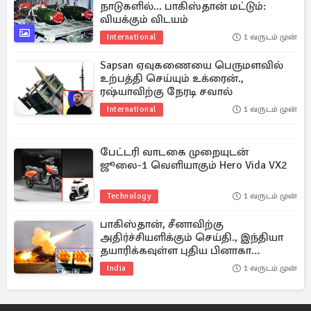
நாடுகளில்... பாகிஸ்தான் மட்டும்:
வியக்கும் விடயம்
International
1 வருடம் முன்
Sapsan ஏவுகணையை பெருமளவில்
உற்பத்தி செய்யும் உக்ரைன்.,
ரஷ்யாவிற்கு நேரடி சவால்
International
1 வருடம் முன்
பேட்டரி வாடகை முறையுடன்
ஜூலை-1 வெளியாகும் Hero Vida VX2
Technology
1 வருடம் முன்
பாகிஸ்தான், சீனாவிற்கு
அதிர்ச்சியளிக்கும் செய்தி., இந்தியா
தயாரிக்கவுள்ள புதிய பினாகா
ரொக்கெட் அமைப்பு
India
1 வருடம் முன்