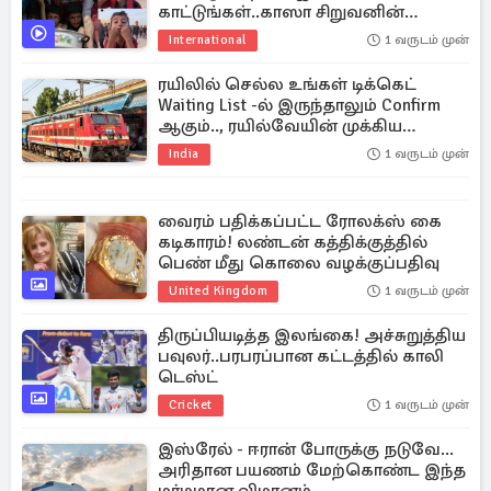
காட்டுங்கள்..காஸா சிறுவனின்
கண்ணீர் வீடியோ வைரல்
International
1 வருடம் முன்
ரயிலில் செல்ல உங்கள் டிக்கெட்
Waiting List -ல் இருந்தாலும் Confirm
ஆகும்.., ரயில்வேயின் முக்கிய
அறிவிப்பு
India
1 வருடம் முன்
வைரம் பதிக்கப்பட்ட ரோலக்ஸ் கை
கடிகாரம்! லண்டன் கத்திக்குத்தில்
பெண் மீது கொலை வழக்குப்பதிவு
United Kingdom
1 வருடம் முன்
திருப்பியடித்த இலங்கை! அச்சுறுத்திய
பவுலர்..பரபரப்பான கட்டத்தில் காலி
டெஸ்ட்
Cricket
1 வருடம் முன்
இஸ்ரேல் - ஈரான் போருக்கு நடுவே...
அரிதான பயணம் மேற்கொண்ட இந்த