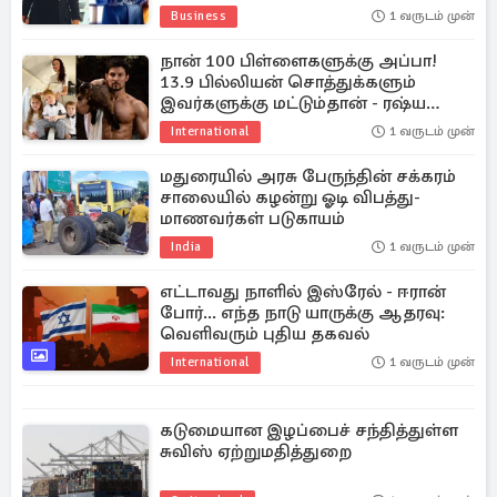
நிறுவனம்
Business
1 வருடம் முன்
நான் 100 பிள்ளைகளுக்கு அப்பா!
13.9 பில்லியன் சொத்துக்களும்
இவர்களுக்கு மட்டும்தான் - ரஷ்ய
கோடீஸ்வரர்
International
1 வருடம் முன்
மதுரையில் அரசு பேருந்தின் சக்கரம்
சாலையில் கழன்று ஓடி விபத்து-
மாணவர்கள் படுகாயம்
India
1 வருடம் முன்
எட்டாவது நாளில் இஸ்ரேல் - ஈரான்
போர்... எந்த நாடு யாருக்கு ஆதரவு:
வெளிவரும் புதிய தகவல்
International
1 வருடம் முன்
கடுமையான இழப்பைச் சந்தித்துள்ள
சுவிஸ் ஏற்றுமதித்துறை