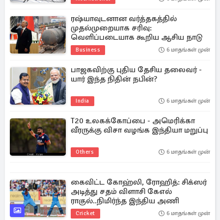
ரஷ்யாவுடனான வர்த்தகத்தில்
முதல்முறையாக சரிவு:
வெளிப்படையாக கூறிய ஆசிய நாடு
Business
6 மாதங்கள் முன்
பாஜகவிற்கு புதிய தேசிய தலைவர் -
யார் இந்த நிதின் நபின்?
India
6 மாதங்கள் முன்
T20 உலகக்கோப்பை - அமெரிக்கா
வீரருக்கு விசா வழங்க இந்தியா மறுப்பு
Others
6 மாதங்கள் முன்
கைவிட்ட கோஹ்லி, ரோஹித்: சிக்ஸர்
அடித்து சதம் விளாசி கேஎல்
ராகுல்..நிமிர்ந்த இந்திய அணி
Cricket
6 மாதங்கள் முன்