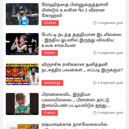
ரோஹித்தை பின்னுக்குத்தள்ளி
மீண்டும் உலகின் No.1 வீரரான
கோஹ்லி
Cricket
6 மாதங்கள் முன்
போட்டி நடத்த தகுதியான இடமில்லை
- இந்திய ஓபனில் இருந்து விலகிய
உலக சாம்பியன்
Others
6 மாதங்கள் முன்
விருச்சிக ராசிக்கான தனித்தனி
நட்சத்திர பலன்கள்.., எப்படி இருக்கும்?
Astrology
6 மாதங்கள் முன்
பிரான்சைவிட இந்தியா
பரவாயில்லை... பிரான்ஸ் நாட்டு
இளம்பெண் பட்டியலிடும் ஐந்து
விடயங்கள்
France
6 மாதங்கள் முன்
ரஷ்யாவுக்காக நாசவேலையில்