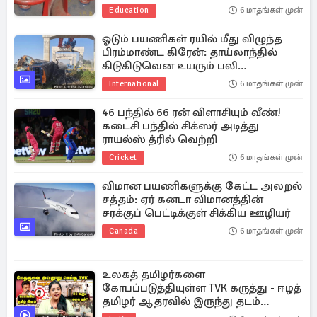
Education
6 மாதங்கள் முன்
ஓடும் பயணிகள் ரயில் மீது விழுந்த
பிரம்மாண்ட கிரேன்: தாய்லாந்தில்
கிடுகிடுவென உயரும் பலி
எண்ணிக்கை
International
6 மாதங்கள் முன்
46 பந்தில் 66 ரன் விளாசியும் வீண்!
கடைசி பந்தில் சிக்ஸர் அடித்து
ராயல்ஸ் த்ரில் வெற்றி
Cricket
6 மாதங்கள் முன்
விமான பயணிகளுக்கு கேட்ட அலறல்
சத்தம்: ஏர் கனடா விமானத்தின்
சரக்குப் பெட்டிக்குள் சிக்கிய ஊழியர்
Canada
6 மாதங்கள் முன்
உலகத் தமிழர்களை
கோபப்படுத்தியுள்ள TVK கருத்து - ஈழத்
தமிழர் ஆதரவில் இருந்து தடம்
மாறுகிறாரா விஜய்?