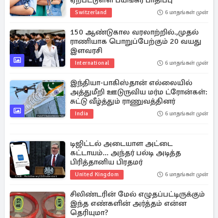
ஏற்பட்டுள்ள பயங்கர பாதிப்பு
Switzerland
6 மாதங்கள் முன்
150 ஆண்டுகால வரலாற்றில்.,முதல்
ராணியாக பொறுப்பேற்கும் 20 வயது
இளவரசி
International
6 மாதங்கள் முன்
இந்தியா-பாகிஸ்தான் எல்லையில்
அத்துமீறி ஊடுருவிய மர்ம ட்ரோன்கள்:
சுட்டு வீழ்த்தும் ராணுவத்தினர்
India
6 மாதங்கள் முன்
டிஜிட்டல் அடையாள அட்டை
கட்டாயம்... அந்தர் பல்டி அடித்த
பிரித்தானிய பிரதமர்
United Kingdom
6 மாதங்கள் முன்
சிலிண்டரின் மேல் எழுதப்பட்டிருக்கும்
இந்த எண்களின் அர்த்தம் என்ன
தெரியுமா?