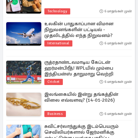
Technology
6 மாதங்கள் முன்
உலகின் பாதுகாப்பான விமான
நிறுவனங்களின் பட்டியல் -
முதலிடத்தில் எந்த நிறுவனம்?
International
6 மாதங்கள் முன்
ருத்ரதாண்டவமாடிய கேப்டன்
ஹர்மன்பிரீத்! WPLயில் மும்பை
இந்தியன்ஸ் தாறுமாறு வெற்றி
Cricket
6 மாதங்கள் முன்
இலங்கையில் இன்று தங்கத்தின்
விலை எவ்வளவு? (14-01-2026)
Business
6 மாதங்கள் முன்
சுவிட்சர்லாந்துக்கு இடம்பெயரும்
செவிலியர்களால் ஜேர்மனிக்கு