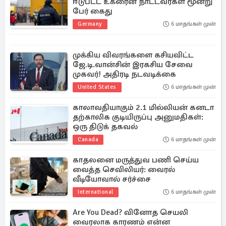
ஈடுபட்ட உக்ரைன் நாட்டவர்கள் மூன்று
பேர் கைது
Germany
6 மாதங்கள் முன்
முக்கிய விவரங்களை கசியவிட்ட
ஜே.டி.வான்சின் இரகசிய சேவை
முகவர்! அதிரடி நடவடிக்கை
United States
6 மாதங்கள் முன்
காலாவதியாகும் 2.1 மில்லியன் கனடா
தற்காலிக குடியிருப்பு அனுமதிகள்:
ஒரு திடுக் தகவல்
Canada
6 மாதங்கள் முன்
காதலனை மருத்துவ பணி செய்ய
வைத்த செவிலியர்: வைரல்
வீடியோவால் சர்ச்சை
International
6 மாதங்கள் முன்
Are You Dead? வினோத செயலி
வைரலாக காரணம் என்ன