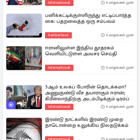
International
6 மாதங்கள் முன்
பனிக்கட்டிக்குள்ளிருந்து எட்டிப்பார்த்த
கை: பதறவைத்த ஒரு சம்பவம்
Switzerland
6 மாதங்கள் முன்
ஈரானிலுள்ள இந்திய தூதரகம்
வெளியிட்டுள்ள அவசர செய்தி
International
6 மாதங்கள் முன்
3ஆம் உலகப் போரின் தொடக்கமா?
அணுகுண்டு வீச தயாராகும் ஈரான்;
கிரீன்லாந்திற்கு அடம்பிடிக்கும் டிரம்ப்
International
6 மாதங்கள் முன்
இரண்டு நாட்களில் இரண்டு முறை
நாடொன்றை உலுக்கிய நிலநடுக்கம்
International
6 மாதங்கள் முன்