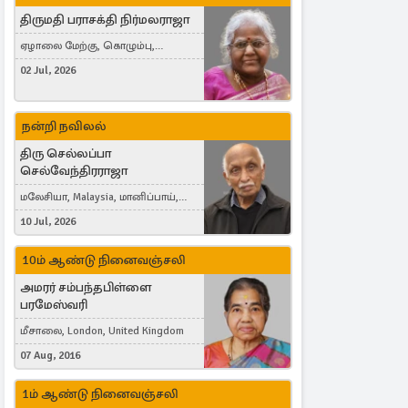
திருமதி பராசக்தி நிர்மலராஜா
ஏழாலை மேற்கு, கொழும்பு,
தங்காலை, London, United Kingdom
02 Jul, 2026
நன்றி நவிலல்
திரு செல்லப்பா
செல்வேந்திரராஜா
மலேசியா, Malaysia, மானிப்பாய்,
Duisburg, Germany, London, United
10 Jul, 2026
Kingdom
10ம் ஆண்டு நினைவஞ்சலி
அமரர் சம்பந்தபிள்ளை
பரமேஸ்வரி
மீசாலை, London, United Kingdom
07 Aug, 2016
1ம் ஆண்டு நினைவஞ்சலி