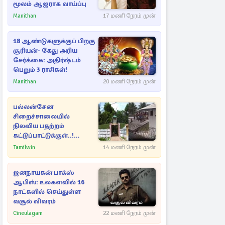
மூலம் ஆஜராக வாய்ப்பு
Manithan
17 மணி நேரம் முன்
18 ஆண்டுகளுக்குப் பிறகு
சூரியன்- கேது அரிய
சேர்க்கை: அதிர்ஷ்டம்
பெறும் 3 ராசிகள்!
Manithan
20 மணி நேரம் முன்
பல்லன்சேன
சிறைச்சாலையில்
நிலவிய பதற்றம்
கட்டுப்பாட்டுக்குள்..!
அதிரடியாக களமிறங்கிய
Tamilwin
14 மணி நேரம் முன்
அதிகாரிகள்
ஜனநாயகன் பாக்ஸ்
ஆபிஸ்: உலகளவில் 16
நாட்களில் செய்துள்ள
வசூல் விவரம்
Cineulagam
22 மணி நேரம் முன்