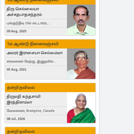
திரு செல்லையா
அச்சுதபாதசுந்தரம்
புங்குடுதீவு 10ம் வட்டாரம்,
கொள்ளுப்பிட்டி
09 Aug, 2025
5ம் ஆண்டு நினைவஞ்சலி
அமரர் இராசையா செல்லம்மா
சரவணை மேற்கு, இணுவில்
கிழக்கு
03 Aug, 2021
நன்றி நவிலல்
திருமதி கந்தசாமி
இரத்தினம்மா
வேலணை, Brampton, Canada
08 Jul, 2026
நன்றி நவிலல்