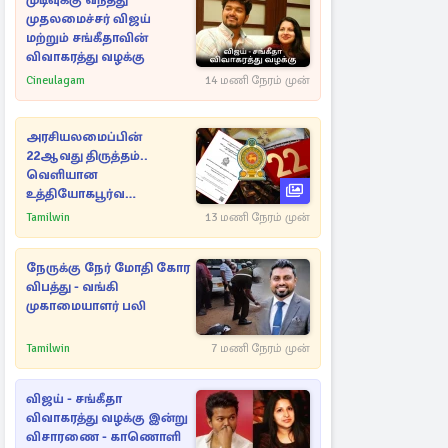
முடிவுக்கு வந்தது
முதலமைச்சர் விஜய்
மற்றும் சங்கீதாவின்
விவாகரத்து வழக்கு
Cineulagam
14 மணி நேரம் முன்
அரசியலமைப்பின்
22ஆவது திருத்தம்..
வெளியான
உத்தியோகபூர்வ
அறிவிப்பு!
Tamilwin
13 மணி நேரம் முன்
நேருக்கு நேர் மோதி கோர
விபத்து - வங்கி
முகாமையாளர் பலி
Tamilwin
7 மணி நேரம் முன்
விஜய் - சங்கீதா
விவாகரத்து வழக்கு இன்று
விசாரணை - காணொளி