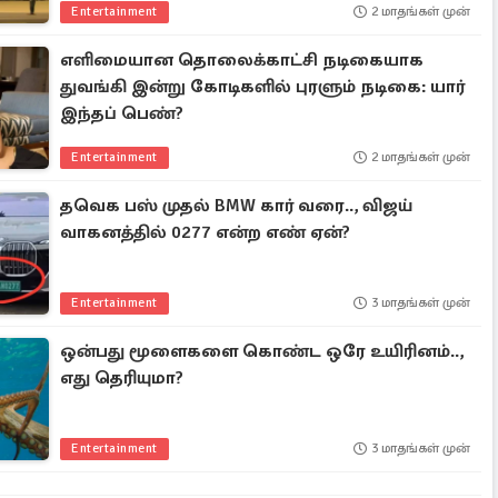
Entertainment
2 மாதங்கள் முன்
எளிமையான தொலைக்காட்சி நடிகையாக
துவங்கி இன்று கோடிகளில் புரளும் நடிகை: யார்
இந்தப் பெண்?
Entertainment
2 மாதங்கள் முன்
தவெக பஸ் முதல் BMW கார் வரை.., விஜய்
வாகனத்தில் 0277 என்ற எண் ஏன்?
Entertainment
3 மாதங்கள் முன்
ஒன்பது மூளைகளை கொண்ட ஒரே உயிரினம்..,
எது தெரியுமா?
Entertainment
3 மாதங்கள் முன்