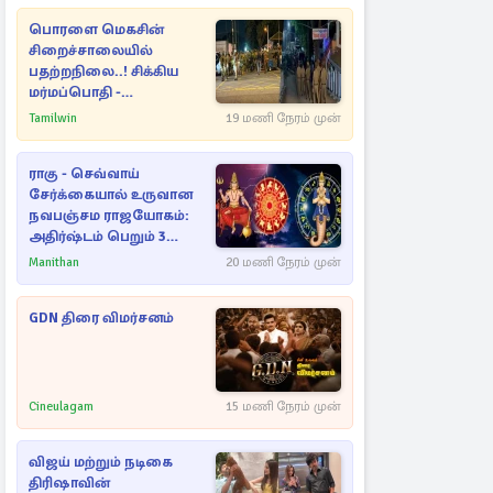
பொரளை மெகசின்
சிறைச்சாலையில்
பதற்றநிலை..! சிக்கிய
மர்மப்பொதி -
பின்னணியில் வெளியான
Tamilwin
19 மணி நேரம் முன்
காரணம்
ராகு - செவ்வாய்
சேர்க்கையால் உருவான
நவபஞ்சம ராஜயோகம்:
அதிர்ஷ்டம் பெறும் 3
ராசிகள்!
Manithan
20 மணி நேரம் முன்
GDN திரை விமர்சனம்
Cineulagam
15 மணி நேரம் முன்
விஜய் மற்றும் நடிகை
திரிஷாவின்