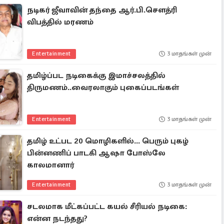
நடிகர் ஜீவாவின் தந்தை ஆர்.பி.சௌத்ரி
விபத்தில் மரணம்
Entertainment
3 மாதங்கள் முன்
தமிழ்ப்பட நடிகைக்கு இமாச்சலத்தில்
திருமணம்..வைரலாகும் புகைப்படங்கள்
Entertainment
3 மாதங்கள் முன்
தமிழ் உட்பட 20 மொழிகளில்... பெரும் புகழ்
பின்னணிப் பாடகி ஆஷா போஸ்லே
காலமானார்
Entertainment
3 மாதங்கள் முன்
சடலமாக மீட்கப்பட்ட கயல் சீரியல் நடிகை:
என்ன நடந்தது?