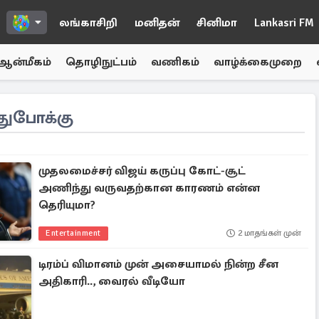
லங்காசிறி
மனிதன்
சினிமா
Lankasri FM
ஆன்மீகம்
தொழிநுட்பம்
வணிகம்
வாழ்க்கைமுறை
ுபோக்கு
முதலமைச்சர் விஜய் கருப்பு கோட்-சூட்
அணிந்து வருவதற்கான காரணம் என்ன
தெரியுமா?
Entertainment
2 மாதங்கள் முன்
டிரம்ப் விமானம் முன் அசையாமல் நின்ற சீன
அதிகாரி.., வைரல் வீடியோ