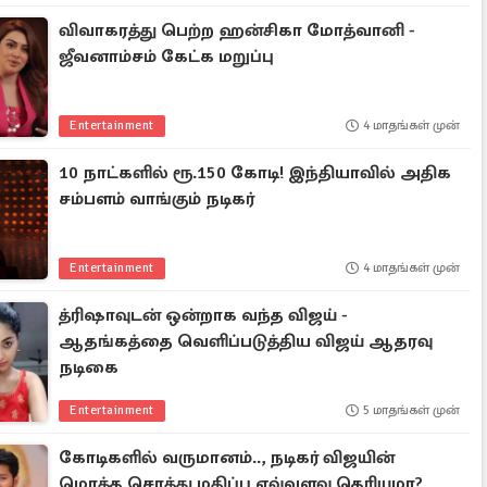
விவாகரத்து பெற்ற ஹன்சிகா மோத்வானி -
ஜீவனாம்சம் கேட்க மறுப்பு
Entertainment
4 மாதங்கள் முன்
10 நாட்களில் ரூ.150 கோடி! இந்தியாவில் அதிக
சம்பளம் வாங்கும் நடிகர்
Entertainment
4 மாதங்கள் முன்
த்ரிஷாவுடன் ஒன்றாக வந்த விஜய் -
ஆதங்கத்தை வெளிப்படுத்திய விஜய் ஆதரவு
நடிகை
Entertainment
5 மாதங்கள் முன்
கோடிகளில் வருமானம்.., நடிகர் விஜயின்
மொத்த சொத்து மதிப்பு எவ்வளவு தெரியுமா?