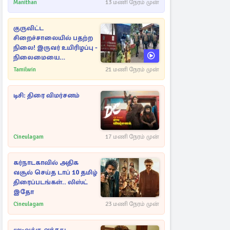
Manithan
13 மணி நேரம் முன்
குருவிட்ட
சிறைச்சாலையில் பதற்ற
நிலை! இருவர் உயிரிழப்பு -
நிலைமையை
கட்டுப்படுத்த பொலிஸார்
Tamilwin
21 மணி நேரம் முன்
கண்ணீர்புகை பிரயோகம்
டிசி: திரை விமர்சனம்
Cineulagam
17 மணி நேரம் முன்
கர்நாடகாவில் அதிக
வசூல் செய்த டாப் 10 தமிழ்
திரைப்படங்கள்.. லிஸ்ட்
இதோ
Cineulagam
23 மணி நேரம் முன்