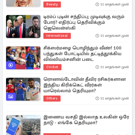
Beauty
11 மாதங்கள் முன்
டிரம்ப் புடின் சந்திப்பு; முடிவுக்கு வரும்
போர்? எதிர்ப்பு தெரிவிக்கும்
ஜெலென்ஸ்கி
International
11 மாதங்கள் முன்
சிக்ஸர்மழை பொழிந்தும் வீண்! 100
பந்துகள் போட்டியில் தட்டித்தூக்கிய
வில்லியம்சனின் படை
Cricket
11 மாதங்கள் முன்
ரொனால்டோவின் தீவிர ரசிகர்களான
இந்திய கிரிக்கெட் வீரர்கள்
யாரெல்லாம் தெரியுமா?
Others
11 மாதங்கள் முன்
இணைய வசதி இல்லாத உலகின் ஒரே
நாடு - எங்கே தெரியுமா?