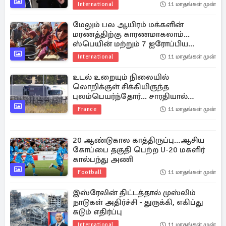
International
11 மாதங்கள் முன்
மேலும் பல ஆயிரம் மக்களின்
மரணத்திற்கு காரணமாகலாம்...
ஸ்பெயின் மற்றும் 7 ஐரோப்பிய
நாடுகள் கண்டனம்
International
11 மாதங்கள் முன்
உடல் உறையும் நிலையில்
லொறிக்குள் சிக்கியிருந்த
புலம்பெயர்ந்தோர்... சாரதியால்
அம்பலமான கொடூரம்
France
11 மாதங்கள் முன்
20 ஆண்டுகால காத்திருப்பு…ஆசிய
கோப்பை தகுதி பெற்ற U-20 மகளிர்
கால்பந்து அணி
Football
11 மாதங்கள் முன்
இஸ்ரேலின் திட்டத்தால் முஸ்லிம்
நாடுகள் அதிர்ச்சி - துருக்கி, எகிப்து
கடும் எதிர்ப்பு
International
11 மாதங்கள் முன்