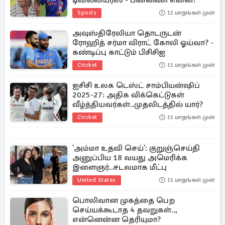
டிவில்லியர்ஸ் - பின்னணி என்ன?
Sports
11 மாதங்கள் முன்
அவுஸ்திரேலியா தொடருடன்
ரோஹித் சர்மா விராட் கோலி ஓய்வா? -
கண்டிப்பு காட்டும் பிசிசிஐ
Cricket
11 மாதங்கள் முன்
ஐசிசி உலக டெஸ்ட் சாம்பியன்ஷிப்
2025-27: அதிக விக்கெட்டுகள்
வீழ்த்தியவர்கள்..முதலிடத்தில் யார்?
Cricket
11 மாதங்கள் முன்
'அம்மா உதவி செய்': குறுஞ்செய்தி
அனுப்பிய 18 வயது அமெரிக்க
இளைஞர்..சடலமாக மீட்பு
United States
11 மாதங்கள் முன்
பொலிவான முகத்தை பெற
செய்யக்கூடாத 4 தவறுகள்..,
என்னென்ன தெரியுமா?