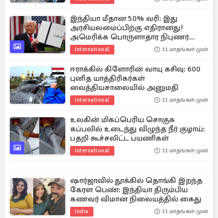
இந்தியா மீதான 50% வரி: இது
அரசியலமைப்பிற்கு எதிரானது!
அமெரிக்க பொருளாதார நிபுணர்
எதிர்ப்பு
International
11 மாதங்கள் முன்
ஈராக்கில் கிளோரின் வாயு கசிவு: 600
புனித யாத்திரிகர்கள்
வைத்தியசாலையில் அனுமதி
International
11 மாதங்கள் முன்
உலகின் மிகப்பெரிய சொகுசு
கப்பலில் உடைந்து விழுந்த நீர் குழாய்:
பதறி கூச்சலிட்ட பயணிகள்
International
11 மாதங்கள் முன்
ஷார்ஜாவில் தூக்கில் தொங்கி இறந்த
கேரள பெண்: இந்தியா திரும்பிய
கணவர் விமான நிலையத்தில் கைது
India
11 மாதங்கள் முன்