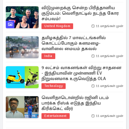
விடுமுறைக்கு சென்ற பிரித்தானிய
குடும்பம்: வெளிநாட்டில் நடந்த கோர
சம்பவம்!
United Kingdom
11 மாதங்கள் முன்
தமிழகத்தில் 7 மாவட்டங்களில்
கொட்டப்போகும் கனமழை-
வானிலை மையம் தகவல்
India
11 மாதங்கள் முன்
9 லட்சம் வாகனங்கள் விற்று சாதனை
- இந்தியாவின் முன்னணி EV
நிறுவனமாக உருவெடுத்த OLA
Technology
11 மாதங்கள் முன்
வெளிநாடொன்றில் ரஜினி படம்
பார்க்க ரிஸ்க் எடுத்த இந்திய
கிரிக்கெட் வீரர்
Entertainment
11 மாதங்கள் முன்