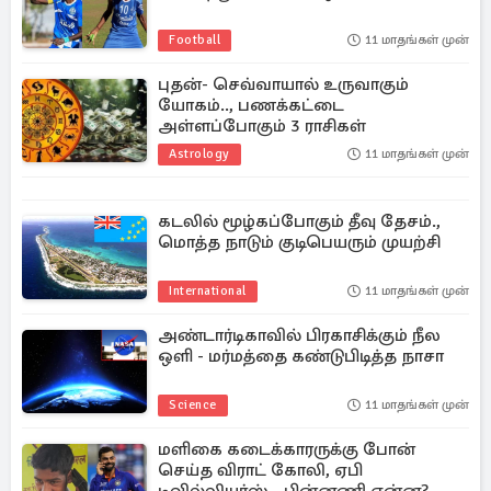
Football
11 மாதங்கள் முன்
புதன்- செவ்வாயால் உருவாகும்
யோகம்.., பணக்கட்டை
அள்ளப்போகும் 3 ராசிகள்
Astrology
11 மாதங்கள் முன்
கடலில் மூழ்கப்போகும் தீவு தேசம்.,
மொத்த நாடும் குடிபெயரும் முயற்சி
International
11 மாதங்கள் முன்
அண்டார்டிகாவில் பிரகாசிக்கும் நீல
ஒளி - மர்மத்தை கண்டுபிடித்த நாசா
Science
11 மாதங்கள் முன்
மளிகை கடைக்காரருக்கு போன்
செய்த விராட் கோலி, ஏபி