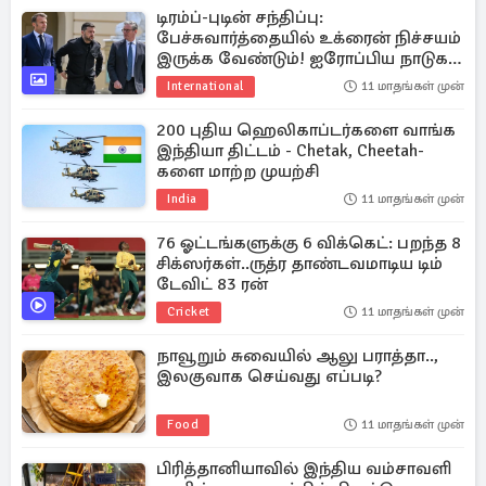
டிரம்ப்-புடின் சந்திப்பு:
பேச்சுவார்த்தையில் உக்ரைன் நிச்சயம்
இருக்க வேண்டும்! ஐரோப்பிய நாடுகள்
உறுதி
International
11 மாதங்கள் முன்
200 புதிய ஹெலிகாப்டர்களை வாங்க
இந்தியா திட்டம் - Chetak, Cheetah-
களை மாற்ற முயற்சி
India
11 மாதங்கள் முன்
76 ஓட்டங்களுக்கு 6 விக்கெட்: பறந்த 8
சிக்ஸர்கள்..ருத்ர தாண்டவமாடிய டிம்
டேவிட் 83 ரன்
Cricket
11 மாதங்கள் முன்
நாவூறும் சுவையில் ஆலு பராத்தா..,
இலகுவாக செய்வது எப்படி?
Food
11 மாதங்கள் முன்
பிரித்தானியாவில் இந்திய வம்சாவளி