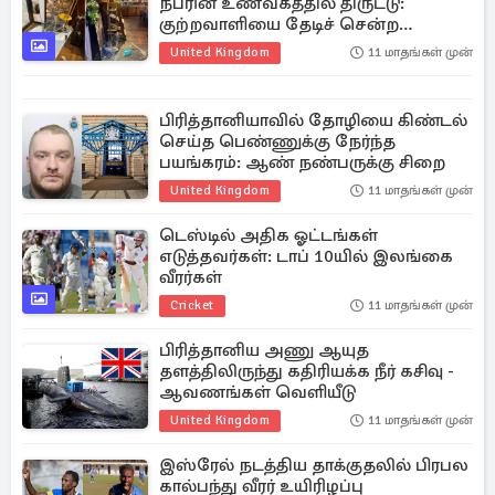
நபரின் உணவகத்தில் திருட்டு:
குற்றவாளியை தேடிச் சென்ற
உரிமையாளர்!
United Kingdom
11 மாதங்கள் முன்
பிரித்தானியாவில் தோழியை கிண்டல்
செய்த பெண்ணுக்கு நேர்ந்த
பயங்கரம்: ஆண் நண்பருக்கு சிறை
United Kingdom
11 மாதங்கள் முன்
டெஸ்டில் அதிக ஓட்டங்கள்
எடுத்தவர்கள்: டாப் 10யில் இலங்கை
வீரர்கள்
Cricket
11 மாதங்கள் முன்
பிரித்தானிய அணு ஆயுத
தளத்திலிருந்து கதிரியக்க நீர் கசிவு -
ஆவணங்கள் வெளியீடு
United Kingdom
11 மாதங்கள் முன்
இஸ்ரேல் நடத்திய தாக்குதலில் பிரபல
கால்பந்து வீரர் உயிரிழப்பு