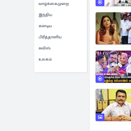
வாழ்க்கைமுறை
இந்திய
கனடிய
பிரித்தானிய
சுவிஸ்
உலகம்