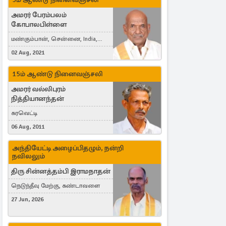
அமரர் பேரம்பலம்
கோபாலபிள்ளை
மண்கும்பான், சென்னை, India,
Cergy, France
02 Aug, 2021
15ம் ஆண்டு நினைவஞ்சலி
அமரர் வல்லிபுரம்
நித்தியானந்தன்
கரவெட்டி
06 Aug, 2011
அந்தியேட்டி அழைப்பிதழும், நன்றி
நவிலலும்
திரு சின்னத்தம்பி இராமநாதன்
நெடுந்தீவு மேற்கு, கண்டாவளை
27 Jun, 2026