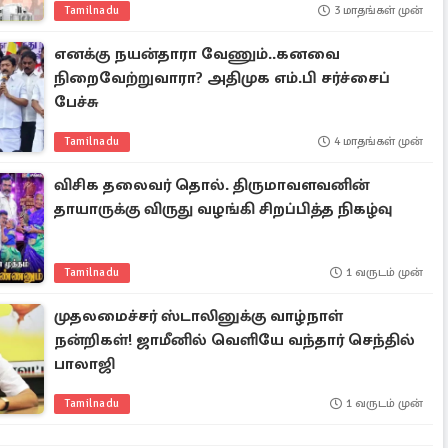
Tamilnadu
3 மாதங்கள் முன்
எனக்கு நயன்தாரா வேணும்..கனவை
நிறைவேற்றுவாரா? அதிமுக எம்.பி சர்ச்சைப்
பேச்சு
Tamilnadu
4 மாதங்கள் முன்
விசிக தலைவர் தொல். திருமாவளவனின்
தாயாருக்கு விருது வழங்கி சிறப்பித்த நிகழ்வு
Tamilnadu
1 வருடம் முன்
முதலமைச்சர் ஸ்டாலினுக்கு வாழ்நாள்
நன்றிகள்! ஜாமீனில் வெளியே வந்தார் செந்தில்
பாலாஜி
Tamilnadu
1 வருடம் முன்