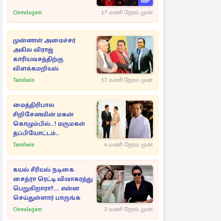
Cineulagam
17 மணி நேரம் முன்
முன்னாள் அமைச்சர்
அகில விராஜ்
காரியவசத்திற்கு
விளக்கமறியல்
Tamilwin
17 மணி நேரம் முன்
மைத்திரிபால
சிறிசேனவின் மகன்
கொழும்பில்..! மருமகள்
தப்பியோட்டம்..
Tamilwin
4 மணி நேரம் முன்
கயல் சீரியல் நடிகை
சைத்ரா ரெட்டி விவாகரத்து
பெறுகிறாரா?... என்ன
செய்துள்ளார் பாருங்க
Cineulagam
2 மணி நேரம் முன்