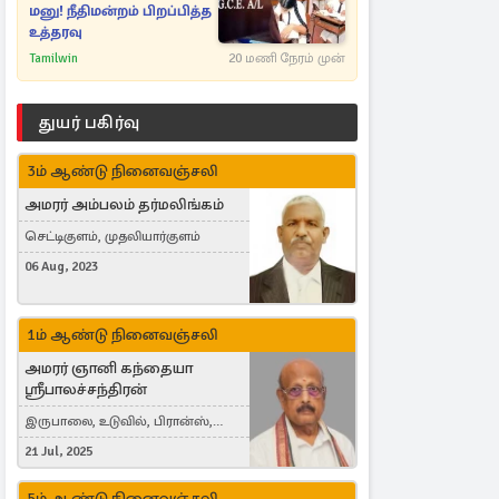
மனு! நீதிமன்றம் பிறப்பித்த
உத்தரவு
Tamilwin
20 மணி நேரம் முன்
துயர் பகிர்வு
3ம் ஆண்டு நினைவஞ்சலி
அமரர் அம்பலம் தர்மலிங்கம்
செட்டிகுளம், முதலியார்குளம்
06 Aug, 2023
1ம் ஆண்டு நினைவஞ்சலி
அமரர் ஞானி கந்தையா
ஸ்ரீபாலச்சந்திரன்
இருபாலை, உடுவில், பிரான்ஸ்,
France
21 Jul, 2025
5ம் ஆண்டு நினைவஞ்சலி