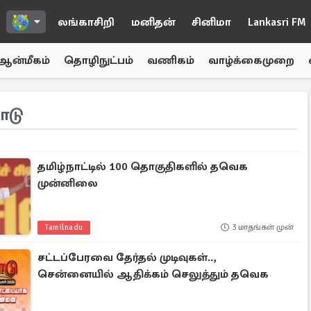
லங்காசிறி
மனிதன்
சினிமா
Lankasri FM
ஆன்மீகம்
தொழிநுட்பம்
வணிகம்
வாழ்க்கைமுறை
ாடு
தமிழ்நாட்டில் 100 தொகுதிகளில் தவெக
முன்னிலை
Tamilnadu
3 மாதங்கள் முன்
சட்டப்பேரவை தேர்தல் முடிவுகள்..,
சென்னையில் ஆதிக்கம் செலுத்தும் தவெக