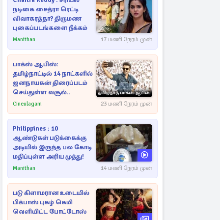
Chaitra Reddy : சீரியல்
நடிகை சைத்ரா ரெட்டி
விவாகரத்தா? திருமண
புகைப்படங்களை நீக்கம்
Manithan
17 மணி நேரம் முன்
பாக்ஸ் ஆபிஸ்:
தமிழ்நாட்டில் 14 நாட்களில்
ஜனநாயகன் திரைப்படம்
செய்துள்ள வசூல்..
Cineulagam
23 மணி நேரம் முன்
Philippines : 10
ஆண்டுகள் படுக்கைக்கு
அடியில் இருந்த பல கோடி
மதிப்புள்ள அரிய முத்து!
Manithan
14 மணி நேரம் முன்
படு கிளாமரான உடையில்
பிக்பாஸ் புகழ் கெமி
வெளியிட்ட போட்டோஸ்