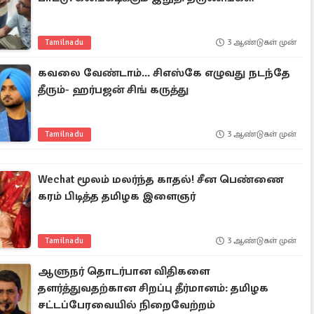
Tamilnadu
3 ஆண்டுகள் முன்
கவலை வேண்டாம்... சிஎஸ்கே எழுவது நடந்தே
தீரும்- ஹர்பஜன் சிங் கருத்து
Tamilnadu
3 ஆண்டுகள் முன்
Wechat மூலம் மலர்ந்த காதல்! சீன பெண்ணை
கரம் பிடித்த தமிழக இளைஞர்
Tamilnadu
3 ஆண்டுகள் முன்
ஆளுநர் தொடர்பான விதிகளை
தளர்த்துவதற்கான சிறப்பு தீர்மானம்: தமிழக
சட்டப்பேரவையில் நிறைவேற்றம்