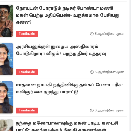
நோயுடன் போராடும் நடிகர் போண்டா மணி!
மகள் பெற்ற மதிப்பெண்- உருக்கமாக பேசியது
என்ன?
Tamilnadu
3 ஆண்டுகள் முன்
அரசியலுக்குள் நுழைய அஸ்திவாரம்
போடுகிறாரா விஜய்? பறந்த திடீர் உத்தரவு
Tamilnadu
3 ஆண்டுகள் முன்
சாதனை நாயகி நந்தினிக்கு தங்கப் பேனா பரிசு:
கவிஞர் வைரமுத்து பாராட்டு
Tamilnadu
3 ஆண்டுகள் முன்
தந்தை மனோபாலாவுக்கு மகன் பாடிய கடைசி
பாட்டு: கலங்கடிக்கும் இறுதி தருணங்கள்