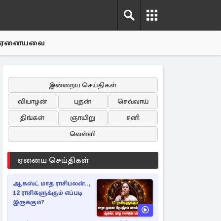
ஏனையவை
இன்றைய செய்திகள்
வியாழன்
புதன்
செவ்வாய்
திங்கள்
ஞாயிறு
சனி
வெள்ளி
ஏனைய செய்திகள்
ஆகஸ்ட் மாத ராசிபலன்..,
12 ராசிகளுக்கும் எப்படி
இருக்கும்?