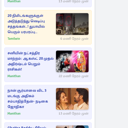
Manithan
13 மணி நேரம் முன்
20 நிமிடங்களுக்குள்
அடுத்தடுத்து வெடிப்பு
சத்தங்கள்..! துபாயில்
பெரும் பரபரப்பு..
Tamilwin
6 மணி நேரம் முன்
சனியின் நட்சத்திர
மாற்றம்: ஆகஸ்ட் 20 முதல்
அதிர்ஷ்டம் பெறும்
ராசிகள்!
Manithan
22 மணி நேரம் முன்
நான் சூர்யாவை விட 3
மடங்கு அதிகம்
சம்பாதித்தேன்- நடிகை
ஜோதிகா
Manithan
13 மணி நேரம் முன்