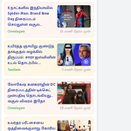
6 நாட்களில் இந்தியாவில்
Spider-Man: Brand New
Day திரைப்படம்
செய்துள்ள வசூல்..
Cineulagam
21 மணி நேரம் முன்
உயிர்த்த ஞாயிறு குண்டுத்
தாக்குதல் வழக்கில்
திருப்பம்: சாரா ஜஸ்மினின்
உடல் தொடர்பில்
நீதிமன்றத்தில் வெளியான
Tamilwin
3 மணி நேரம் முன்
அதிர்ச்சி தகவல்
லோகேஷ் கனகராஜின் DC
திரைப்படத்தின் டிக்கெட்
முன்பதிவு தொடங்கியது..
வசூல் விவரம் இதோ
Cineulagam
18 மணி நேரம் முன்
உயர்தர பரீட்சையை
ஒத்திவைக்குமாறு கோரிய