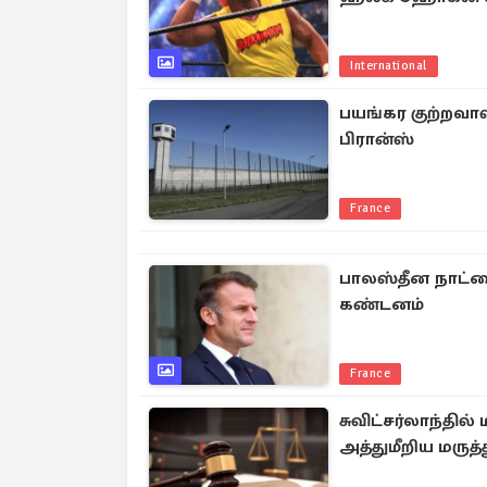
International
பயங்கர குற்றவாள
பிரான்ஸ்
France
பாலஸ்தீன நாட்டை
கண்டனம்
France
சுவிட்சர்லாந்தில
அத்துமீறிய மருத்