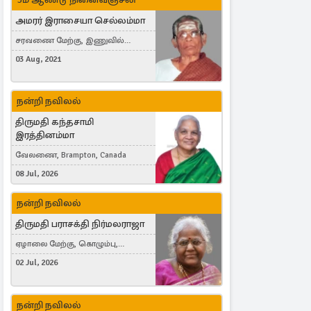
அமரர் இராசையா செல்லம்மா
சரவணை மேற்கு, இணுவில்
கிழக்கு
03 Aug, 2021
நன்றி நவிலல்
திருமதி கந்தசாமி
இரத்தினம்மா
வேலணை, Brampton, Canada
08 Jul, 2026
நன்றி நவிலல்
திருமதி பராசக்தி நிர்மலராஜா
ஏழாலை மேற்கு, கொழும்பு,
தங்காலை, London, United Kingdom
02 Jul, 2026
நன்றி நவிலல்