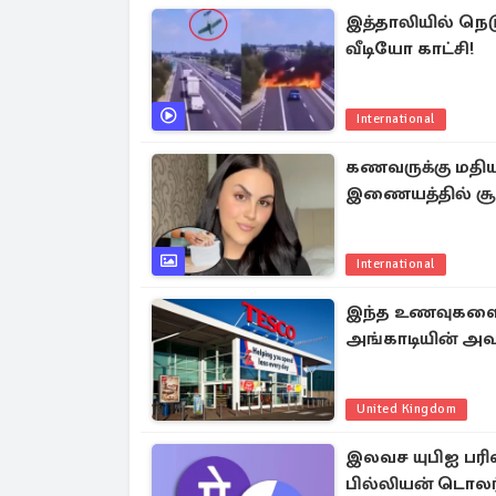
இத்தாலியில் நெட
வீடியோ காட்சி!
International
கணவருக்கு மதிய
இணையத்தில் சூட
International
இந்த உணவுகளை ச
அங்காடியின் அவ
United Kingdom
இலவச யுபிஐ பரிவ
பில்லியன் டொலர் 