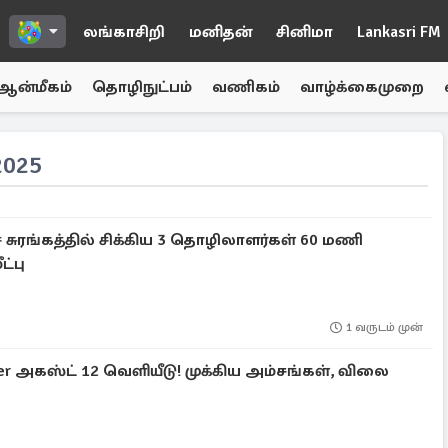
லங்காசிறி
மனிதன்
சினிமா
Lankasri FM
ஆன்மீகம்
தொழிநுட்பம்
வணிகம்
வாழ்க்கைமுறை
2025
 சுரங்கத்தில் சிக்கிய 3 தொழிலாளர்கள் 60 மணி
ட்பு
1 வருடம் முன்
ster அகஸ்ட் 12 வெளியீடு! முக்கிய அம்சங்கள், விலை