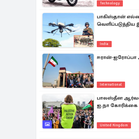
Technology
பாகிஸ்தான் எல்
வெளிப்படுத்திய
India
ஈரான்-ஐரோப்பா 
International
பாலஸ்தீன ஆர்வலர
ஐ.நா கோரிக்கை
United Kingdom