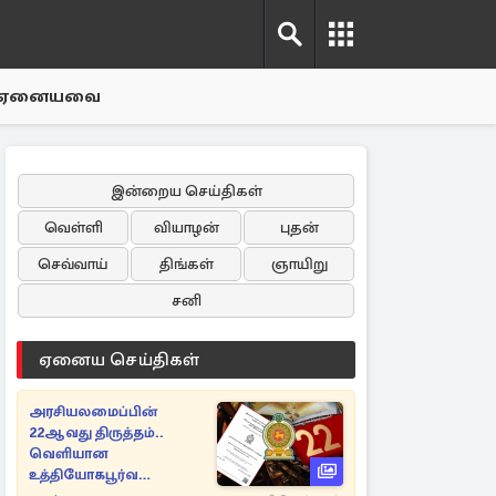
ஏனையவை
இன்றைய செய்திகள்
வெள்ளி
வியாழன்
புதன்
செவ்வாய்
திங்கள்
ஞாயிறு
சனி
ஏனைய செய்திகள்
அரசியலமைப்பின்
22ஆவது திருத்தம்..
வெளியான
உத்தியோகபூர்வ