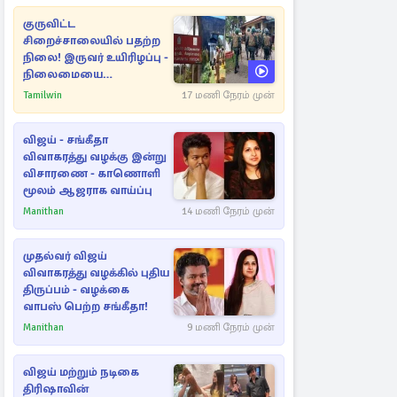
குருவிட்ட
சிறைச்சாலையில் பதற்ற
நிலை! இருவர் உயிரிழப்பு -
நிலைமையை
கட்டுப்படுத்த பொலிஸார்
Tamilwin
17 மணி நேரம் முன்
கண்ணீர்புகை பிரயோகம்
விஜய் - சங்கீதா
விவாகரத்து வழக்கு இன்று
விசாரணை - காணொளி
மூலம் ஆஜராக வாய்ப்பு
Manithan
14 மணி நேரம் முன்
முதல்வர் விஜய்
விவாகரத்து வழக்கில் புதிய
திருப்பம் - வழக்கை
வாபஸ் பெற்ற சங்கீதா!
Manithan
9 மணி நேரம் முன்
விஜய் மற்றும் நடிகை
திரிஷாவின்