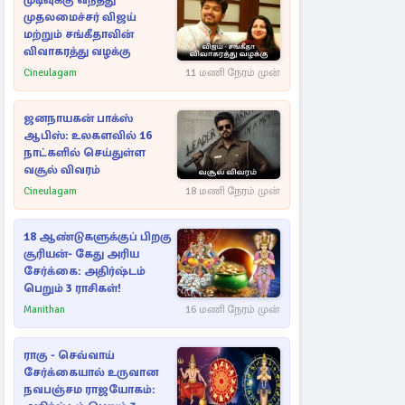
முடிவுக்கு வந்தது
முதலமைச்சர் விஜய்
மற்றும் சங்கீதாவின்
விவாகரத்து வழக்கு
Cineulagam
11 மணி நேரம் முன்
ஜனநாயகன் பாக்ஸ்
ஆபிஸ்: உலகளவில் 16
நாட்களில் செய்துள்ள
வசூல் விவரம்
Cineulagam
18 மணி நேரம் முன்
18 ஆண்டுகளுக்குப் பிறகு
சூரியன்- கேது அரிய
சேர்க்கை: அதிர்ஷ்டம்
பெறும் 3 ராசிகள்!
Manithan
16 மணி நேரம் முன்
ராகு - செவ்வாய்
சேர்க்கையால் உருவான
நவபஞ்சம ராஜயோகம்: