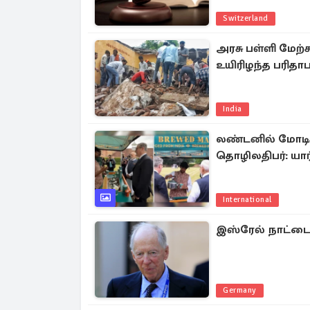
Switzerland
அரசு பள்ளி மேற்க
உயிரிழந்த பரிதாப
India
லண்டனில் மோடிக்க
தொழிலதிபர்: யார
International
இஸ்ரேல் நாட்டை 
Germany