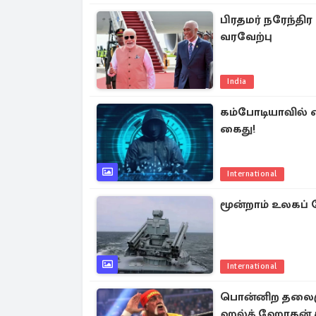
பிரதமர் நரேந்தி
வரவேற்பு
India
கம்போடியாவில் சை
கைது!
International
மூன்றாம் உலகப் ப
International
பொன்னிற தலைமுடி
ஹல்க் ஹோகன் 