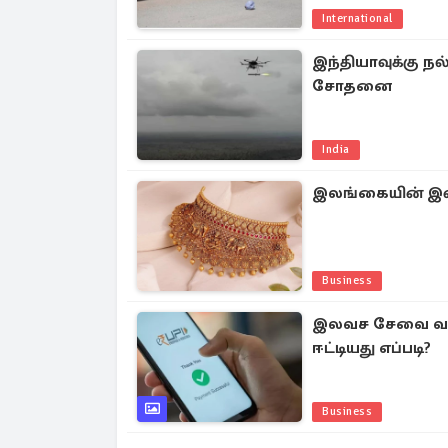
International
இந்தியாவுக்கு ந
சோதனை
India
இலங்கையின் இன்
Business
இலவச சேவை வழங்க
ஈட்டியது எப்படி?
Business