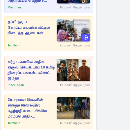
அதிர்ஷ்டம் பெறும் 3
ராசிகள்!
Manithan
16 மணி நேரம் முன்
தப்பி ஓடிய
கோட்டாபயவின் வீட்டில்
கிடைத்த ஆடைகள்..
Tamilwin
21 மணி நேரம் முன்
கர்நாடகாவில் அதிக
வசூல் செய்த டாப் 10 தமிழ்
திரைப்படங்கள்.. லிஸ்ட்
இதோ
Cineulagam
19 மணி நேரம் முன்
பொரளை மெகசின்
சிறைச்சாலையில்
பதற்றநிலை..! சிக்கிய
மர்மப்பொதி -
பின்னணியில் வெளியான
Tamilwin
16 மணி நேரம் முன்
காரணம்