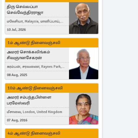
திரு செல்லப்பா
செல்வேந்திரராஜா
மலேசியா, Malaysia, மானிப்பாய்,
Duisburg, Germany, London, United
10 Jul, 2026
Kingdom
1ம் ஆண்டு நினைவஞ்சலி
அமரர் சொக்கலிங்கம்
சிவஞானசேகரன்
கரம்பன், சரவணை, Raynes Park,
London, United Kingdom
08 Aug, 2025
10ம் ஆண்டு நினைவஞ்சலி
அமரர் சம்பந்தபிள்ளை
பரமேஸ்வரி
மீசாலை, London, United Kingdom
07 Aug, 2016
4ம் ஆண்டு நினைவஞ்சலி