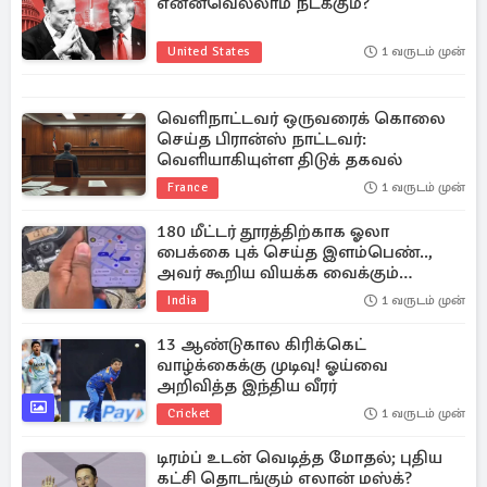
என்னவெல்லாம் நடக்கும்?
United States
1 வருடம் முன்
வெளிநாட்டவர் ஒருவரைக் கொலை
செய்த பிரான்ஸ் நாட்டவர்:
வெளியாகியுள்ள திடுக் தகவல்
France
1 வருடம் முன்
180 மீட்டர் தூரத்திற்காக ஓலா
பைக்கை புக் செய்த இளம்பெண்..,
அவர் கூறிய வியக்க வைக்கும்
காரணம்
India
1 வருடம் முன்
13 ஆண்டுகால கிரிக்கெட்
வாழ்க்கைக்கு முடிவு! ஓய்வை
அறிவித்த இந்திய வீரர்
Cricket
1 வருடம் முன்
டிரம்ப் உடன் வெடித்த மோதல்; புதிய
கட்சி தொடங்கும் எலான் மஸ்க்?