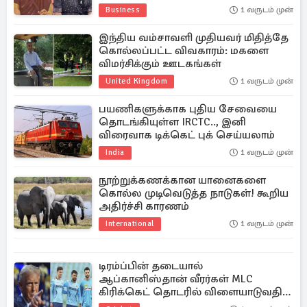
Business
1 வருடம் முன்
இந்திய வம்சாவளி முதியவர் மிதித்தே
கொல்லப்பட்ட விவகாரம்: மகளை
விமர்சிக்கும் ஊடகங்கள்
United Kingdom
1 வருடம் முன்
பயணிகளுக்காக புதிய சேவையை
தொடங்கியுள்ள IRCTC.., இனி
விரைவாக டிக்கெட் புக் செய்யலாம்
India
1 வருடம் முன்
நூற்றுக்கணக்கான யானைகளை
கொல்ல முடிவெடுத்த நாடுகள்! கூறிய
அதிர்ச்சி காரணம்
International
1 வருடம் முன்
டிரம்ப்பின் தடையால்
ஆப்கானிஸ்தான் வீரர்கள் MLC
கிரிக்கெட் தொடரில் விளையாடுவதில்
சிக்கல்