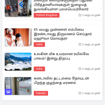
மீண்டும் லொறிகளுக்குள் பதுங்கி
பிரித்தானியாவுக்குள் நுழையத்
துவங்கியுள்ள புலம்பெயர்வோர்
United Kingdom
1 வருடம் முன்
65 வயது முன்னாள் எம்பியை
இரண்டாவது திருமணம் செய்தார்
மஹூவா மொய்த்ரா
India
1 வருடம் முன்
உலகின் மிக உயரமான ரயில்வே
பாலம்! இன்று திறப்பு
India
1 வருடம் முன்
கனடாவில் தட்டம்மை நோயுடன்
பிறந்த குழந்தை மரணம்
Canada
1 வருடம் முன்