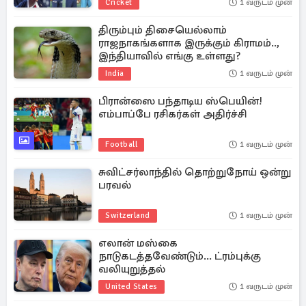
Cricket
1 வருடம் முன்
திரும்பும் திசையெல்லாம்
ராஜநாகங்களாக இருக்கும் கிராமம்..,
இந்தியாவில் எங்கு உள்ளது?
India
1 வருடம் முன்
பிரான்ஸை பந்தாடிய ஸ்பெயின்!
எம்பாப்பே ரசிகர்கள் அதிர்ச்சி
Football
1 வருடம் முன்
சுவிட்சர்லாந்தில் தொற்றுநோய் ஒன்று
பரவல்
Switzerland
1 வருடம் முன்
எலான் மஸ்கை
நாடுகடத்தவேண்டும்... ட்ரம்புக்கு
வலியுறுத்தல்
United States
1 வருடம் முன்