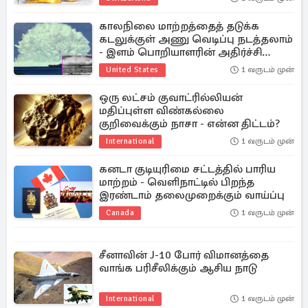
காலநிலை மாற்றத்தைத் தடுக்க
கடலுக்குள் அணு வெடிப்பு நடத்தலாம்
- இளம் பொறியாளரின் அதிர்ச்சி
யோசனை
United States
1 வருடம் முன்
ஒரு லட்சம் குவாட்ரில்லியன்
மதிப்புள்ள விண்கல்லை
குறிவைக்கும் நாசா - என்ன திட்டம்?
International
1 வருடம் முன்
கனடா குடியுரிமை சட்டத்தில் பாரிய
மாற்றம் - வெளிநாட்டில் பிறந்த
இரண்டாம் தலைமுறைக்கும் வாய்ப்பு
Canada
1 வருடம் முன்
சீனாவின் J-10 போர் விமானத்தை
வாங்க பரிசீலிக்கும் ஆசிய நாடு
International
1 வருடம் முன்