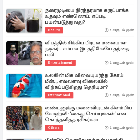
நரைமுடியை நிரந்தரமாக கருப்பாக்க
உதவும் எண்ணெய்: எப்படி
பயன்படுத்துவது?
Beauty
1 வருடம் முன்
விபத்தில் சிக்கிய பிரபல மலையாள
நடிகர் - சம்பவ இடத்திலேயே தந்தை
பலி
Entertainment
1 வருடம் முன்
உலகின் மிக விலையுயர்ந்த கோய்
மீன்.., எவ்வளவு விலையில்
விற்கப்படுகிறது தெரியுமா?
International
1 வருடம் முன்
லண்டனுக்கு மனைவியுடன் கிளம்பிய
கோஹ்லி: 'கைது செய்யுங்கள்' என
கொந்தளித்த ரசிகர்கள்
Others
1 வருடம் முன்