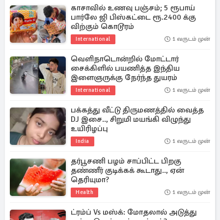
காசாவில் உணவு பஞ்சம்; 5 ரூபாய்
பார்லே ஜி பிஸ்கட்டை ரூ.2400 க்கு
விற்கும் கொடூரம்
International
1 வருடம் முன்
வெளிநாடொன்றில் மோட்டார்
சைக்கிளில் பயணித்த இந்திய
இளைஞருக்கு நேர்ந்த துயரம்
International
1 வருடம் முன்
பக்கத்து வீட்டு திருமணத்தில் வைத்த
DJ இசை.., சிறுமி மயங்கி விழுந்து
உயிரிழப்பு
India
1 வருடம் முன்
தர்பூசணி பழம் சாப்பிட்ட பிறகு
தண்ணீர் குடிக்கக் கூடாது.., ஏன்
தெரியுமா?
Health
1 வருடம் முன்
ட்ரம்ப் Vs மஸ்க்: மோதலால் அடுத்து