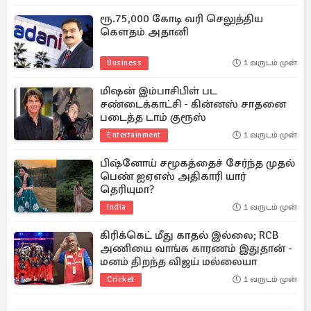
ரூ.75,000 கோடி வரி செலுத்திய
கௌதம் அதானி
Business
1 வருடம் முன்
மிஷன் இம்பாசிபிள் பட
சண்டைக்காட்சி - கின்னஸ் சாதனை
படைத்த டாம் குரூஸ்
Entertainment
1 வருடம் முன்
பிஷ்னோய் சமூகத்தைச் சேர்ந்த முதல்
பெண் ஐஏஎஸ் அதிகாரி யார்
தெரியுமா?
India
1 வருடம் முன்
கிரிக்கெட் மீது காதல் இல்லை; RCB
அணியை வாங்க காரணம் இதுதான் -
மனம் திறந்த விஜய் மல்லையா
Cricket
1 வருடம் முன்