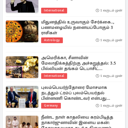
International
1 வருடம் முன்
மிதுனத்தில் உருவாகும் சேர்க்கை..,
பணமழையில் நனையப்போகும் 3
ராசிகள்
Astrology
1 வருடம் முன்
அமெரிக்கா, சீனாவின்
மேலாதிக்கத்திற்கு அச்சுறுத்தல்: 3.5
பில்லியன் தங்கம் டெபாசிட்
கண்டுபிடிக்கப்பட்ட நாடு
International
1 வருடம் முன்
புலம்பெயர்ந்தோரை மோசமாக
நடத்தும் ட்ரம்ப் புலம்பெயர்தல்
பின்னணி கொண்டவர் என்பது
உங்களுக்குத் தெரியுமா?
Germany
1 வருடம் முன்
நீண்ட நாள் காதலியை கரம்பிடித்த
நாகார்ஜுனாவின் இளைய மகன்: