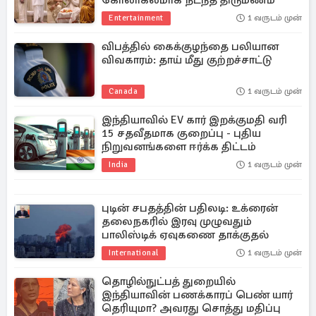
கோலாகலமாக நடந்த திருமணம்
Entertainment
1 வருடம் முன்
விபத்தில் கைக்குழந்தை பலியான
விவகாரம்: தாய் மீது குற்றச்சாட்டு
Canada
1 வருடம் முன்
இந்தியாவில் EV கார் இறக்குமதி வரி
15 சதவீதமாக குறைப்பு - புதிய
நிறுவனங்களை ஈர்க்க திட்டம்
India
1 வருடம் முன்
புடின் சபதத்தின் பதிலடி: உக்ரைன்
தலைநகரில் இரவு முழுவதும்
பாலிஸ்டிக் ஏவுகணை தாக்குதல்
International
1 வருடம் முன்
தொழில்நுட்பத் துறையில்
இந்தியாவின் பணக்காரப் பெண் யார்
தெரியுமா? அவரது சொத்து மதிப்பு