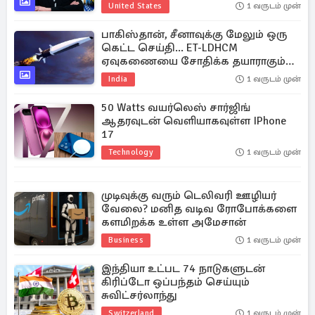
United States
1 வருடம் முன்
பாகிஸ்தான், சீனாவுக்கு மேலும் ஒரு
கெட்ட செய்தி... ET-LDHCM
ஏவுகணையை சோதிக்க தயாராகும்
இந்தியா
India
1 வருடம் முன்
50 Watts வயர்லெஸ் சார்ஜிங்
ஆதரவுடன் வெளியாகவுள்ள IPhone
17
Technology
1 வருடம் முன்
முடிவுக்கு வரும் டெலிவரி ஊழியர்
வேலை? மனித வடிவ ரோபோக்களை
களமிறக்க உள்ள அமேசான்
Business
1 வருடம் முன்
இந்தியா உட்பட 74 நாடுகளுடன்
கிரிப்டோ ஒப்பந்தம் செய்யும்
சுவிட்சர்லாந்து
Switzerland
1 வருடம் முன்