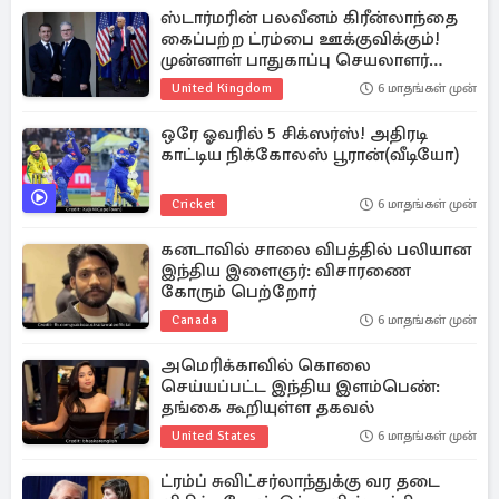
ஸ்டார்மரின் பலவீனம் கிரீன்லாந்தை
கைப்பற்ற ட்ரம்பை ஊக்குவிக்கும்!
முன்னாள் பாதுகாப்பு செயலாளர்
எச்சரிக்கை
United Kingdom
6 மாதங்கள் முன்
ஒரே ஓவரில் 5 சிக்ஸர்ஸ்! அதிரடி
காட்டிய நிக்கோலஸ் பூரான்(வீடியோ)
Cricket
6 மாதங்கள் முன்
கனடாவில் சாலை விபத்தில் பலியான
இந்திய இளைஞர்: விசாரணை
கோரும் பெற்றோர்
Canada
6 மாதங்கள் முன்
அமெரிக்காவில் கொலை
செய்யப்பட்ட இந்திய இளம்பெண்:
தங்கை கூறியுள்ள தகவல்
United States
6 மாதங்கள் முன்
ட்ரம்ப் சுவிட்சர்லாந்துக்கு வர தடை