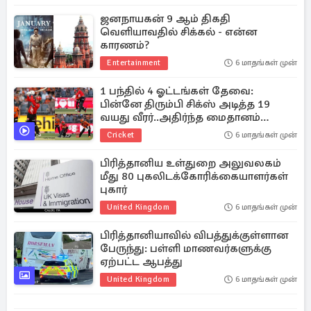
ஜனநாயகன் 9 ஆம் திகதி
வெளியாவதில் சிக்கல் - என்ன
காரணம்?
Entertainment
6 மாதங்கள் முன்
1 பந்தில் 4 ஓட்டங்கள் தேவை:
பின்னே திரும்பி சிக்ஸ் அடித்த 19
வயது வீரர்..அதிர்ந்த மைதானம்
(வீடியோ)
Cricket
6 மாதங்கள் முன்
பிரித்தானிய உள்துறை அலுவலகம்
மீது 80 புகலிடக்கோரிக்கையாளர்கள்
புகார்
United Kingdom
6 மாதங்கள் முன்
பிரித்தானியாவில் விபத்துக்குள்ளான
பேருந்து: பள்ளி மாணவர்களுக்கு
ஏற்பட்ட ஆபத்து
United Kingdom
6 மாதங்கள் முன்