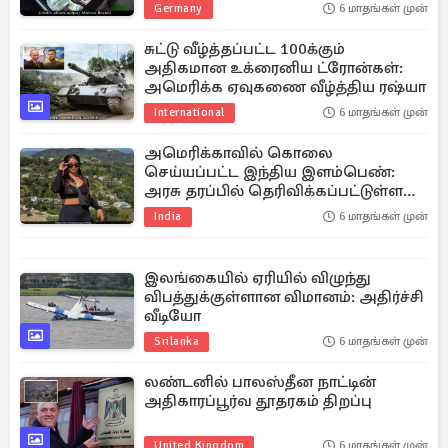
Germany
6 மாதங்கள் முன்
சுட்டு வீழ்த்தப்பட்ட 100க்கும்
அதிகமான உக்ரைனிய ட்ரோன்கள்:
அமெரிக்க ஏவுகணை வீழ்த்திய ரஷ்யா
International
6 மாதங்கள் முன்
அமெரிக்காவில் கொலை
செய்யப்பட்ட இந்திய இளம்பெண்:
அரசு தரப்பில் தெரிவிக்கப்பட்டுள்ள
செய்தி
India
6 மாதங்கள் முன்
இலங்கையில் ஏரியில் விழுந்து
விபத்துக்குள்ளான விமானம்: அதிர்ச்சி
வீடியோ
Srilanka
6 மாதங்கள் முன்
லண்டனில் பாலஸ்தீன நாட்டின்
அதிகாரப்பூர்வ தூதரகம் திறப்பு
United Kingdom
6 மாதங்கள் முன்