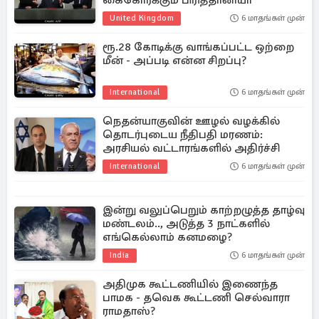
கைகோர்க்கும் பிரித்தானியா
United Kingdom
6 மாதங்கள் முன்
ரூ.28 கோடிக்கு வாங்கப்பட்ட ஒற்றை
மீன் - அப்படி என்ன சிறப்பு?
International
6 மாதங்கள் முன்
நெதன்யாகுவின் ஊழல் வழக்கில்
தொடர்புடைய நீதிபதி மரணம்:
அரசியல் வட்டாரங்களில் அதிர்ச்சி
International
6 மாதங்கள் முன்
இன்று வலுப்பெறும் காற்றழுத்த தாழ்வு
மண்டலம்.., அடுத்த 3 நாட்களில்
எங்கெல்லாம் கனமழை?
India
6 மாதங்கள் முன்
அதிமுக கூட்டணியில் இணைந்த
பாமக - தவெக கூட்டணி செல்வாரா
ராமதாஸ்?