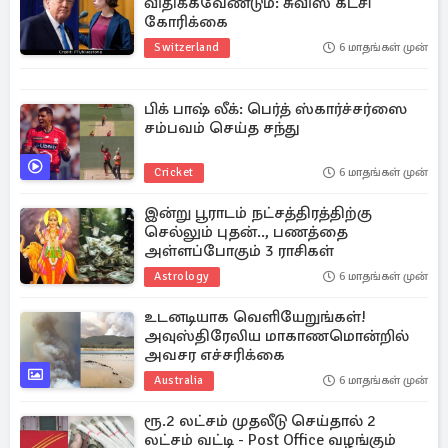
விதிக்கவேண்டும்: சுவிஸ் கட்சி
கோரிக்கை
Switzerland
6 மாதங்கள் முன்
பிக் பாஷ் லீக்: பெர்த் ஸ்கார்ச்சர்ஸை
சம்பவம் செய்த சந்து
Cricket
6 மாதங்கள் முன்
இன்று பூராடம் நட்சத்திரத்திற்கு
செல்லும் புதன்.., பணத்தை
அள்ளப்போகும் 3 ராசிகள்
Astrology
6 மாதங்கள் முன்
உடனடியாக வெளியேறுங்கள்!
அவுஸ்திரேலிய மாகாணமொன்றில்
அவசர எச்சரிக்கை
Australia
6 மாதங்கள் முன்
ரூ.2 லட்சம் முதலீடு செய்தால் 2
லட்சம் வட்டி - Post Office வழங்கும்