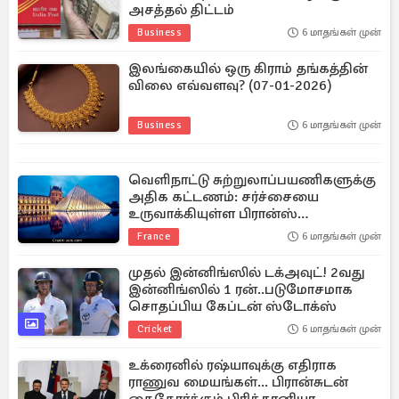
அசத்தல் திட்டம்
Business
6 மாதங்கள் முன்
இலங்கையில் ஒரு கிராம் தங்கத்தின்
விலை எவ்வளவு? (07-01-2026)
Business
6 மாதங்கள் முன்
வெளிநாட்டு சுற்றுலாப்பயணிகளுக்கு
அதிக கட்டணம்: சர்ச்சையை
உருவாக்கியுள்ள பிரான்ஸ்
அருங்காட்சியகம்
France
6 மாதங்கள் முன்
முதல் இன்னிங்ஸில் டக்அவுட்! 2வது
இன்னிங்ஸில் 1 ரன்..படுமோசமாக
சொதப்பிய கேப்டன் ஸ்டோக்ஸ்
Cricket
6 மாதங்கள் முன்
உக்ரைனில் ரஷ்யாவுக்கு எதிராக
ராணுவ மையங்கள்... பிரான்சுடன்