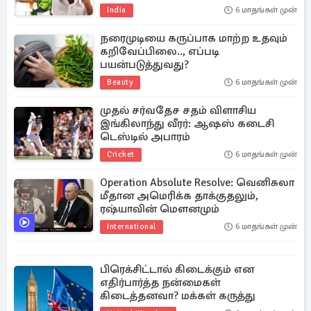
India
6 மாதங்கள் முன்
நரைமுடியை கருப்பாக மாற்ற உதவும்
கறிவேப்பிலை.., எப்படி
பயன்படுத்துவது?
Beauty
6 மாதங்கள் முன்
முதல் சர்வதேச சதம் விளாசிய
இங்கிலாந்து வீரர்: ஆஷஸ் கடைசி
டெஸ்டில் அபாரம்
Cricket
6 மாதங்கள் முன்
Operation Absolute Resolve: வெனிசுலா
மீதான அமெரிக்க தாக்குதலும்,
ரஷ்யாவின் மௌனமும்
International
6 மாதங்கள் முன்
பிரெக்சிட்டால் கிடைக்கும் என
எதிர்பார்த்த நன்மைகள்
கிடைத்தனவா? மக்கள் கருத்து