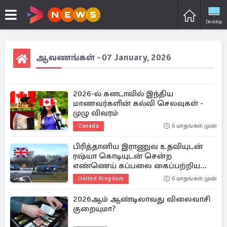
Desktop
ஆவணங்கள் - 07 January, 2026
2026-ல் கனடாவில் இந்திய
மாணவர்களின் கல்வி செலவுகள் -
முழு விவரம்
Canada
6 மாதங்கள் முன்
பிரித்தானிய இராணுவ உதவியுடன்
ரஷ்யா கொடியுடன் சென்ற
எண்ணெய் கப்பலை கைப்பற்றிய
அமெரிக்கா
United Kingdom
6 மாதங்கள் முன்
2026ஆம் ஆண்டிலாவது விலைவாசி
குறையுமா?