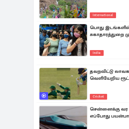
International
பொது இடங்களில்
சுகாதாரத்துறை மு
India
தவறவிட்டு லாவகமா
வெளியேறிய ரூட்
Cricket
சென்னைக்கு வர உள
எப்போது பயன்பாட்