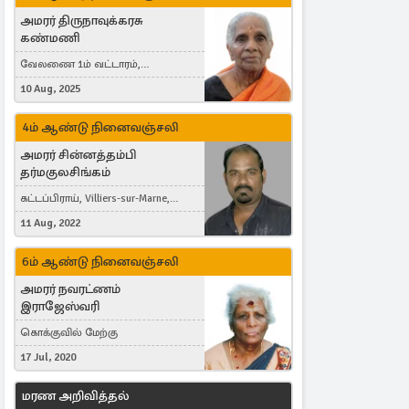
அமரர் திருநாவுக்கரசு
கண்மணி
வேலணை 1ம் வட்டாரம்,
மண்கும்பான் மேற்கு, Liestal,
10 Aug, 2025
Switzerland
4ம் ஆண்டு நினைவஞ்சலி
அமரர் சின்னத்தம்பி
தர்மகுலசிங்கம்
கட்டப்பிராய், Villiers-sur-Marne,
France
11 Aug, 2022
6ம் ஆண்டு நினைவஞ்சலி
அமரர் நவரட்ணம்
இராஜேஸ்வரி
கொக்குவில் மேற்கு
17 Jul, 2020
மரண அறிவித்தல்