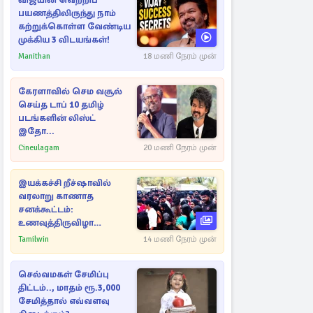
விஜயின் வெற்றிப்
பயணத்திலிருந்து நாம்
கற்றுக்கொள்ள வேண்டிய
முக்கிய 3 விடயங்கள்!
Manithan
18 மணி நேரம் முன்
கேரளாவில் செம வசூல்
செய்த டாப் 10 தமிழ்
படங்களின் லிஸ்ட்
இதோ...
Cineulagam
20 மணி நேரம் முன்
இயக்கச்சி றீச்ஷாவில்
வரலாறு காணாத
சனக்கூட்டம்:
உணவுத்திருவிழா
இடைநிறுத்தம்
Tamilwin
14 மணி நேரம் முன்
செல்வமகள் சேமிப்பு
திட்டம்.., மாதம் ரூ.3,000
சேமித்தால் எவ்வளவு