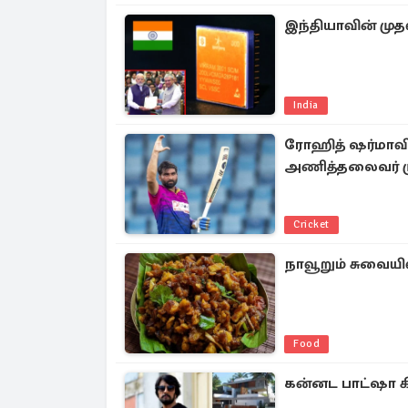
இந்தியாவின் முதல
India
ரோஹித் ஷர்மாவி
அணித்தலைவர் மு
Cricket
நாவூறும் சுவையி
Food
கன்னட பாட்ஷா கிச்