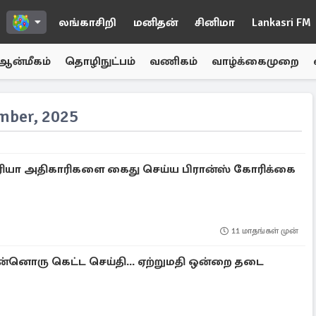
லங்காசிறி
மனிதன்
சினிமா
Lankasri FM
ஆன்மீகம்
தொழிநுட்பம்
வணிகம்
வாழ்க்கைமுறை
ber, 2025
சிரியா அதிகாரிகளை கைது செய்ய பிரான்ஸ் கோரிக்கை
11 மாதங்கள் முன்
இன்னொரு கெட்ட செய்தி... ஏற்றுமதி ஒன்றை தடை