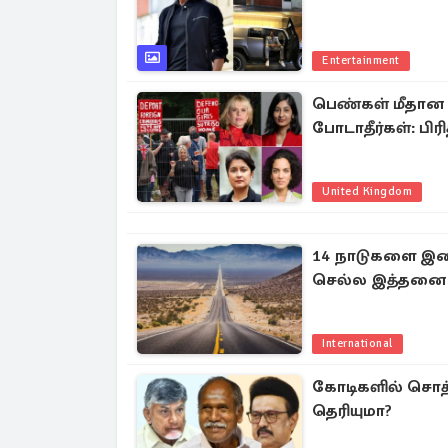
Entertainment
பெண்கள் மீதான அத்
போடாதீர்கள்: பி
United Kingdom
14 நாடுகளை இண
செல்ல இத்தனை 
International
கோடிகளில் சொத்த
தெரியுமா?