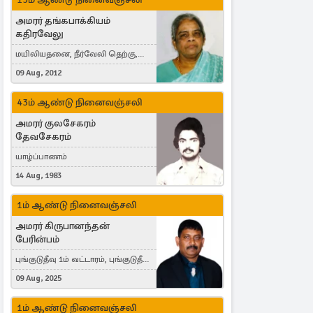
அமரர் தங்கபாக்கியம்
கதிரவேலு
மயிலியதனை, நீர்வேலி தெற்கு,
Herning, Denmark
09 Aug, 2012
43ம் ஆண்டு நினைவஞ்சலி
அமரர் குலசேகரம்
தேவசேகரம்
யாழ்ப்பாணம்
14 Aug, 1983
1ம் ஆண்டு நினைவஞ்சலி
அமரர் கிருபானந்தன்
பேரின்பம்
புங்குடுதீவு 1ம் வட்டாரம், புங்குடுதீவு,
India, Lausanne, Switzerland
09 Aug, 2025
1ம் ஆண்டு நினைவஞ்சலி