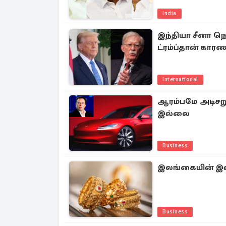
India
இந்தியா சீனா நெர
ட்ரம்ப்தான் கார
International
ஆரம்பமே அடிசறுக்
இல்லை
Business
இலங்கையின் இன்
Business