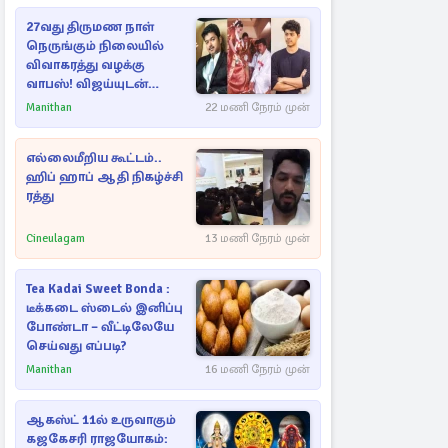
27வது திருமண நாள்
நெருங்கும் நிலையில்
விவாகரத்து வழக்கு
வாபஸ்! விஜய்யுடன்
மீண்டும் இணைவாரா?
Manithan
22 மணி நேரம் முன்
எல்லைமீறிய கூட்டம்..
ஹிப் ஹாப் ஆதி நிகழ்ச்சி
ரத்து
Cineulagam
13 மணி நேரம் முன்
Tea Kadai Sweet Bonda :
டீக்கடை ஸ்டைல் இனிப்பு
போண்டா – வீட்டிலேயே
செய்வது எப்படி?
Manithan
16 மணி நேரம் முன்
ஆகஸ்ட் 11ல் உருவாகும்
கஜகேசரி ராஜயோகம்: