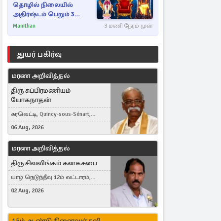
தொழில் நிலையில்
அதிர்ஷ்டம் பெறும் 3
ராசிகள்!
Manithan
3 மணி நேரம் முன்
துயர் பகிர்வு
மரண அறிவித்தல்
திரு சுப்பிரமணியம்
யோகநாதன்
கரவெட்டி, Quincy-sous-Sénart,
France
06 Aug, 2026
மரண அறிவித்தல்
திரு சிவலிங்கம் கனகசபை
யாழ் நெடுந்தீவு 12ம் வட்டாரம்,
Jaffna, நயினாதீவு, London, United
02 Aug, 2026
Kingdom
15ம் ஆண்டு நினைவஞ்சலி