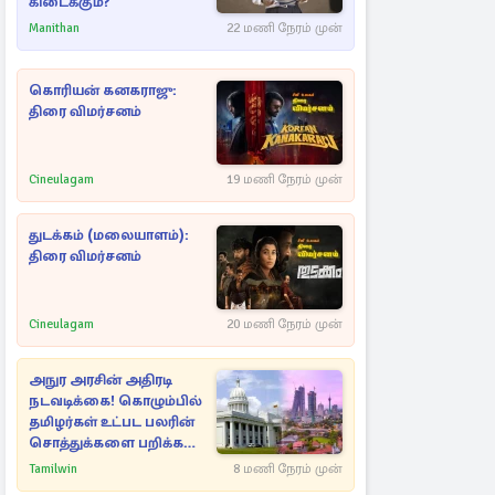
கிடைக்கும்?
Manithan
22 மணி நேரம் முன்
கொரியன் கனகராஜு:
திரை விமர்சனம்
Cineulagam
19 மணி நேரம் முன்
துடக்கம் (மலையாளம்):
திரை விமர்சனம்
Cineulagam
20 மணி நேரம் முன்
அநுர அரசின் அதிரடி
நடவடிக்கை! கொழும்பில்
தமிழர்கள் உட்பட பலரின்
சொத்துக்களை பறிக்க
நடவடிக்கை
Tamilwin
8 மணி நேரம் முன்