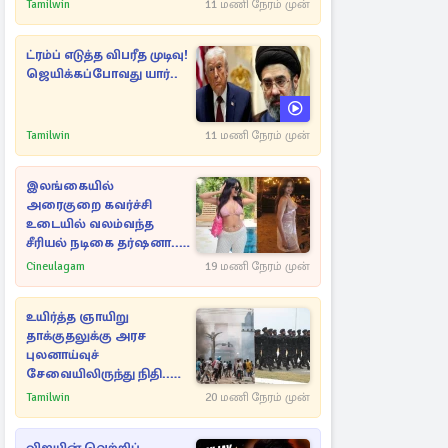
எச்சரிக்கை
Tamilwin
11 மணி நேரம் முன்
ட்ரம்ப் எடுத்த விபரீத முடிவு!
ஜெயிக்கப்போவது யார்..
Tamilwin
11 மணி நேரம் முன்
இலங்கையில்
அரைகுறை கவர்ச்சி
உடையில் வலம்வந்த
சீரியல் நடிகை தர்ஷனா...
அவரே வெளியிட்ட
Cineulagam
19 மணி நேரம் முன்
வீடியோ
உயிர்த்த ஞாயிறு
தாக்குதலுக்கு அரச
புலனாய்வுச்
சேவையிலிருந்து நிதி..
வெளியான அதிர்ச்சி
Tamilwin
20 மணி நேரம் முன்
தகவல்!