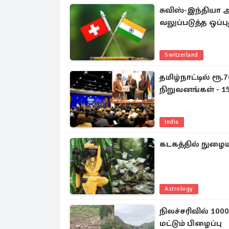
சுவிஸ்-இந்தியா 
வலுப்படுத்த ஒப்ப
Switzerland
தமிழ்நாட்டில் ரூ
நிறுவனங்கள் - 1
India
கடகத்தில் நுழையு
Astrology
நிலச்சரிவில் 100
மட்டும் பிழைப்பு