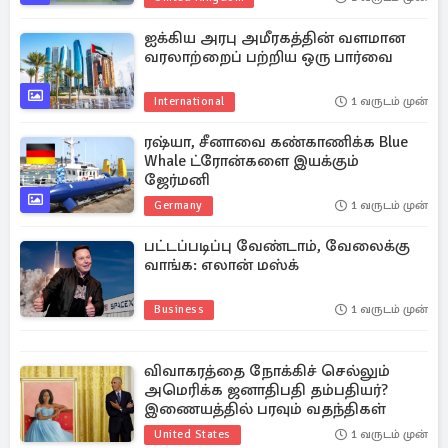
ஐக்கிய அரபு அமீரகத்தின் வளமான
வரலாற்றைப் பற்றிய ஒரு பார்வை
International
1 வருடம் முன்
ரஷ்யா, சீனாவை கண்காணிக்க Blue
Whale ட்ரோன்களை இயக்கும்
ஜேர்மனி
Germany
1 வருடம் முன்
பட்டப்படிப்பு வேண்டாம், வேலைக்கு
வாங்க: எலான் மஸ்க்
Business
1 வருடம் முன்
விவாகரத்தை நோக்கிச் செல்லும்
அமெரிக்க ஜனாதிபதி தம்பதியர்?
இணையத்தில் பரவும் வதந்திகள்
United States
1 வருடம் முன்