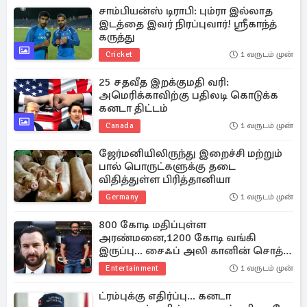
சாம்பியன்ஸ் டிராபி: பும்ரா இல்லாத
இடத்தை இவர் நிரப்புவார்! ஸ்ரீகாந்த்
கருத்து
Cricket
1 வருடம் முன்
25 சதவீத இறக்குமதி வரி:
அமெரிக்காவிற்கு பதிலடி கொடுக்க
கனடா திட்டம்
Canada
1 வருடம் முன்
ஜேர்மனியிலிருந்து இறைச்சி மற்றும்
பால் பொருட்களுக்கு தடை
விதித்துள்ள பிரித்தானியா
Germany
1 வருடம் முன்
800 கோடி மதிப்புள்ள
அரண்மனை,1200 கோடி வங்கி
இருப்பு... சைஃப் அலி கானின் சொத்து
மதிப்பு?
Entertainment
1 வருடம் முன்
ட்ரம்புக்கு எதிர்ப்பு... கனடா