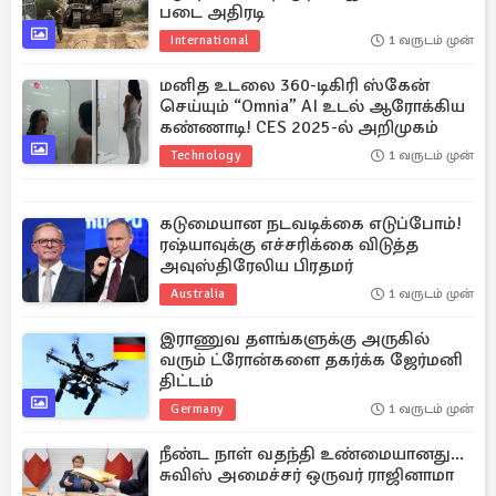
படை அதிரடி
International
1 வருடம் முன்
மனித உடலை 360-டிகிரி ஸ்கேன்
செய்யும் “Omnia” AI உடல் ஆரோக்கிய
கண்ணாடி! CES 2025-ல் அறிமுகம்
Technology
1 வருடம் முன்
கடுமையான நடவடிக்கை எடுப்போம்!
ரஷ்யாவுக்கு எச்சரிக்கை விடுத்த
அவுஸ்திரேலிய பிரதமர்
Australia
1 வருடம் முன்
இராணுவ தளங்களுக்கு அருகில்
வரும் ட்ரோன்களை தகர்க்க ஜேர்மனி
திட்டம்
Germany
1 வருடம் முன்
நீண்ட நாள் வதந்தி உண்மையானது...
சுவிஸ் அமைச்சர் ஒருவர் ராஜினாமா