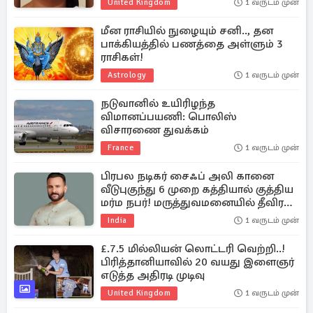
United Kingdom
1 வருடம் முன்
மீன ராசியில் நுழையும் சனி.., தன
பாக்கியத்தில் பணத்தை அள்ளும் 3
ராசிகள்!
Astrology
1 வருடம் முன்
நடுவானில் உயிரிழந்த
விமானப்பயணி: பொலிஸ்
விசாரணை துவக்கம்
France
1 வருடம் முன்
பிரபல நடிகர் சைஃப் அலி கானை
வீடுபுகுந்து 6 முறை கத்தியால் குத்திய
மர்ம நபர்! மருத்துவமனையில் தீவிர
சிகிச்சை
India
1 வருடம் முன்
£.7.5 மில்லியன் லொட்டரி வெற்றி..!
பிரித்தானியாவில் 20 வயது இளைஞர்
எடுத்த அதிரடி முடிவு
United Kingdom
1 வருடம் முன்