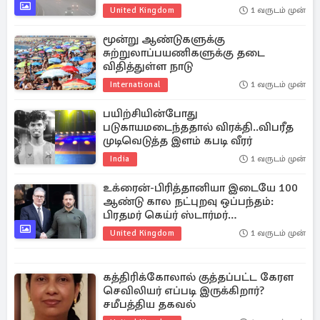
United Kingdom
1 வருடம் முன்
மூன்று ஆண்டுகளுக்கு
சுற்றுலாப்பயணிகளுக்கு தடை
விதித்துள்ள நாடு
International
1 வருடம் முன்
பயிற்சியின்போது
படுகாயமடைந்ததால் விரக்தி..விபரீத
முடிவெடுத்த இளம் கபடி வீரர்
India
1 வருடம் முன்
உக்ரைன்-பிரித்தானியா இடையே 100
ஆண்டு கால நட்புறவு ஒப்பந்தம்:
பிரதமர் கெய்ர் ஸ்டார்மர்
சுற்றுப்பயணம்
United Kingdom
1 வருடம் முன்
கத்திரிக்கோலால் குத்தப்பட்ட கேரள
செவிலியர் எப்படி இருக்கிறார்?
சமீபத்திய தகவல்