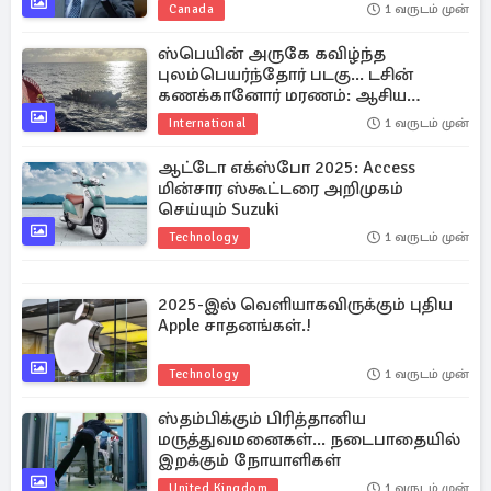
Canada
1 வருடம் முன்
ஸ்பெயின் அருகே கவிழ்ந்த
புலம்பெயர்ந்தோர் படகு... டசின்
கணக்கானோர் மரணம்: ஆசிய
நாட்டவர் என தகவல்
International
1 வருடம் முன்
ஆட்டோ எக்ஸ்போ 2025: Access
மின்சார ஸ்கூட்டரை அறிமுகம்
செய்யும் Suzuki
Technology
1 வருடம் முன்
2025-இல் வெளியாகவிருக்கும் புதிய
Apple சாதனங்கள்.!
Technology
1 வருடம் முன்
ஸ்தம்பிக்கும் பிரித்தானிய
மருத்துவமனைகள்... நடைபாதையில்
இறக்கும் நோயாளிகள்
United Kingdom
1 வருடம் முன்