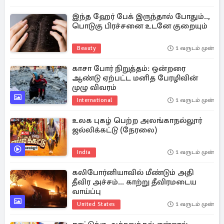
இந்த ஹேர் பேக் இருந்தால் போதும்..,
பொடுகு பிரச்சனை உடனே குறையும்
Beauty
1 வருடம் முன்
காசா போர் நிறுத்தம்: ஒன்றரை
ஆண்டு ஏற்பட்ட மனித பேரழிவின்
முழு விவரம்
International
1 வருடம் முன்
உலக புகழ் பெற்ற அலங்காநல்லூர்
ஜல்லிக்கட்டு (நேரலை)
India
1 வருடம் முன்
கலிபோர்னியாவில் மீண்டும் அதி
தீவிர அச்சம்... காற்று தீவிரமடைய
வாய்ப்பு
United States
1 வருடம் முன்