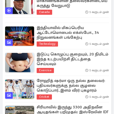
மாகாணங்களின் தலைவர்களிடையே
கருத்து வேறுபாடு
Canada
1 வருடம் முன்
இந்தியாவில் மிகப்பெரிய
ஆட்டோமொபைல் எக்ஸ்போ., 34
நிறுவனங்கள் பங்கேற்பு
Technology
1 வருடம் முன்
இடுப்பு கொழுப்பு குறையும், 20 நிமிடம்
இந்த உடற்பயிற்சி திட்டத்தை
செய்யவும்
Exercise
1 வருடம் முன்
ரோஹித் ஷர்மா ஒரு நல்ல தலைவர்:
புதியவர்களுக்கு நல்ல சூழலை
கொடுப்பார்..இளம் வீரர் புகழாரம்
Cricket
1 வருடம் முன்
சிரியாவில் இருந்து 3300 அதிநவீன
ஆயுதங்கள் பறிமுதல்: இஸ்ரேலின் IDF