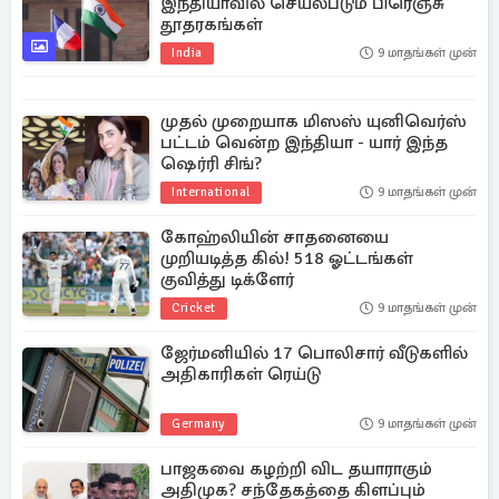
இந்தியாவில் செயல்படும் பிரெஞ்சு
தூதரகங்கள்
India
9 மாதங்கள் முன்
முதல் முறையாக மிஸஸ் யுனிவெர்ஸ்
பட்டம் வென்ற இந்தியா - யார் இந்த
ஷெர்ரி சிங்?
International
9 மாதங்கள் முன்
கோஹ்லியின் சாதனையை
முறியடித்த கில்! 518 ஓட்டங்கள்
குவித்து டிக்ளேர்
Cricket
9 மாதங்கள் முன்
ஜேர்மனியில் 17 பொலிசார் வீடுகளில்
அதிகாரிகள் ரெய்டு
Germany
9 மாதங்கள் முன்
பாஜகவை கழற்றி விட தயாராகும்
அதிமுக? சந்தேகத்தை கிளப்பும்