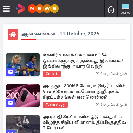
Desktop
ஆவணங்கள் - 11 October, 2025
மகளிர் உலகக் கோப்பை: 164
ஓட்டங்களுக்கு சுருண்டது இலங்கை!
இங்கிலாந்து அபார வெற்றி
Cricket
9 மாதங்கள் முன்
அசத்தும் 200MP கேமரா: இந்தியாவில்
Vivo V60e ஸ்மார்ட்போன் அறிமுகம்:
சிறப்பம்சங்கள் என்னென்ன?
Technology
9 மாதங்கள் முன்
அவுஸ்திரேலியாவில் ஓடுபாதையில்
விழுந்த சிறிய விமானம்: தீப்பிடித்ததில்
3 பேர் பலி