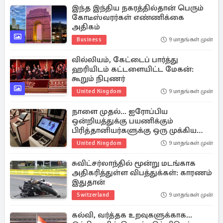
இந்த இந்திய நகரத்தில்தான் பெரும்
கோடீஸ்வரர்கள் எண்ணிக்கை
அதிகம்
Business
9 மாதங்கள் முன்
வில்லியம், கேட்டைப் பார்த்து
ஹரியிடம் கட்டளையிட்ட மேகன்:
கூறும் நிபுணர்
United Kingdom
9 மாதங்கள் முன்
நாளை முதல்... ஐரோப்பிய
ஒன்றியத்துக்கு பயணிக்கும்
பிரித்தானியர்களுக்கு ஒரு முக்கிய
செய்தி
United Kingdom
9 மாதங்கள் முன்
சுவிட்சர்லாந்தில் மூன்று மடங்காக
அதிகரித்துள்ள விபத்துக்கள்: காரணம்
இதுதான்
Switzerland
9 மாதங்கள் முன்
கல்வி, வர்த்தக உறவுகளுக்காக...