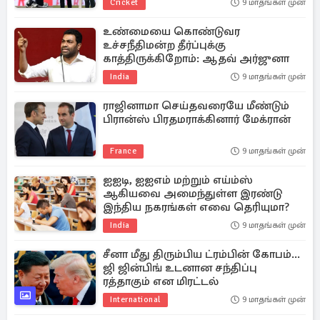
Cricket
9 மாதங்கள் முன்
உண்மையை கொண்டுவர
உச்சநீதிமன்ற தீர்ப்புக்கு
காத்திருக்கிறோம்: ஆதவ் அர்ஜுனா
India
9 மாதங்கள் முன்
ராஜினாமா செய்தவரையே மீண்டும்
பிரான்ஸ் பிரதமராக்கினார் மேக்ரான்
France
9 மாதங்கள் முன்
ஐஐடி, ஐஐஎம் மற்றும் எய்ம்ஸ்
ஆகியவை அமைந்துள்ள இரண்டு
இந்திய நகரங்கள் எவை தெரியுமா?
India
9 மாதங்கள் முன்
சீனா மீது திரும்பிய ட்ரம்பின் கோபம்...
ஜி ஜின்பிங் உடனான சந்திப்பு
ரத்தாகும் என மிரட்டல்
International
9 மாதங்கள் முன்