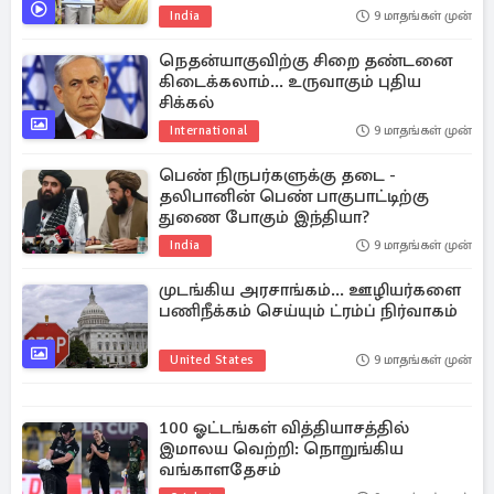
India
9 மாதங்கள் முன்
நெதன்யாகுவிற்கு சிறை தண்டனை
கிடைக்கலாம்... உருவாகும் புதிய
சிக்கல்
International
9 மாதங்கள் முன்
பெண் நிருபர்களுக்கு தடை -
தலிபானின் பெண் பாகுபாட்டிற்கு
துணை போகும் இந்தியா?
India
9 மாதங்கள் முன்
முடங்கிய அரசாங்கம்... ஊழியர்களை
பணிநீக்கம் செய்யும் ட்ரம்ப் நிர்வாகம்
United States
9 மாதங்கள் முன்
100 ஓட்டங்கள் வித்தியாசத்தில்
இமாலய வெற்றி: நொறுங்கிய
வங்காளதேசம்