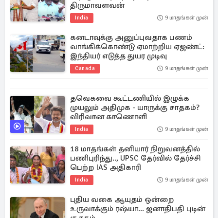
திருமாவளவன்
India
9 மாதங்கள் முன்
கனடாவுக்கு அனுப்புவதாக பணம்
வாங்கிக்கொண்டு ஏமாற்றிய ஏஜண்ட்:
இந்தியர் எடுத்த துயர முடிவு
Canada
9 மாதங்கள் முன்
தவெகவை கூட்டணியில் இழுக்க
முயலும் அதிமுக - யாருக்கு சாதகம்?
விரிவான காணொளி
India
9 மாதங்கள் முன்
18 மாதங்கள் தனியார் நிறுவனத்தில்
பணிபுரிந்து.., UPSC தேர்வில் தேர்ச்சி
பெற்ற IAS அதிகாரி
India
9 மாதங்கள் முன்
புதிய வகை ஆயுதம் ஒன்றை
உருவாக்கும் ரஷ்யா... ஜனாதிபதி புடின்