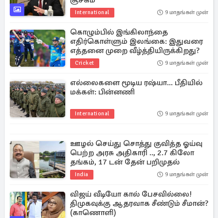
சூசகம்
International
9 மாதங்கள் முன்
கொழும்பில் இங்கிலாந்தை
எதிர்கொள்ளும் இலங்கை: இதுவரை
எத்தனை முறை வீழ்த்தியிருக்கிறது?
Cricket
9 மாதங்கள் முன்
எல்லைகளை மூடிய ரஷ்யா... பீதியில்
மக்கள்: பின்னணி
International
9 மாதங்கள் முன்
ஊழல் செய்து சொத்து குவித்த ஓய்வு
பெற்ற அரசு ​அதிகாரி .., 2.7 கிலோ
தங்கம், 17 டன் தேன் பறிமுதல்
India
9 மாதங்கள் முன்
விஜய் வீடியோ கால் பேசவில்லை!
திமுகவுக்கு ஆதரவாக சீண்டும் சீமான்?
(காணொளி)