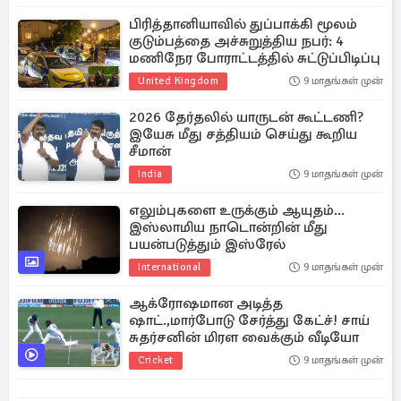
பிரித்தானியாவில் துப்பாக்கி மூலம்
குடும்பத்தை அச்சுறுத்திய நபர்: 4
மணிநேர போராட்டத்தில் சுட்டுப்பிடிப்பு
United Kingdom
9 மாதங்கள் முன்
2026 தேர்தலில் யாருடன் கூட்டணி?
இயேசு மீது சத்தியம் செய்து கூறிய
சீமான்
India
9 மாதங்கள் முன்
எலும்புகளை உருக்கும் ஆயுதம்...
இஸ்லாமிய நாடொன்றின் மீது
பயன்படுத்தும் இஸ்ரேல்
International
9 மாதங்கள் முன்
ஆக்ரோஷமான அடித்த
ஷாட்.,மார்போடு சேர்த்து கேட்ச்! சாய்
சுதர்சனின் மிரள வைக்கும் வீடியோ
Cricket
9 மாதங்கள் முன்