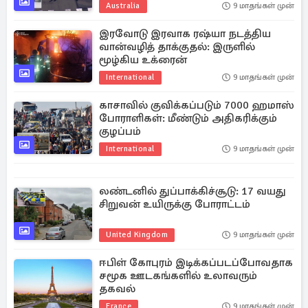
Australia
9 மாதங்கள் முன்
இரவோடு இரவாக ரஷ்யா நடத்திய
வான்வழித் தாக்குதல்: இருளில்
மூழ்கிய உக்ரைன்
International
9 மாதங்கள் முன்
காசாவில் குவிக்கப்படும் 7000 ஹமாஸ்
போராளிகள்: மீண்டும் அதிகரிக்கும்
குழப்பம்
International
9 மாதங்கள் முன்
லண்டனில் துப்பாக்கிச்சூடு: 17 வயது
சிறுவன் உயிருக்கு போராட்டம்
United Kingdom
9 மாதங்கள் முன்
ஈபிள் கோபுரம் இடிக்கப்படப்போவதாக
சமூக ஊடகங்களில் உலாவரும்
தகவல்
France
9 மாதங்கள் முன்