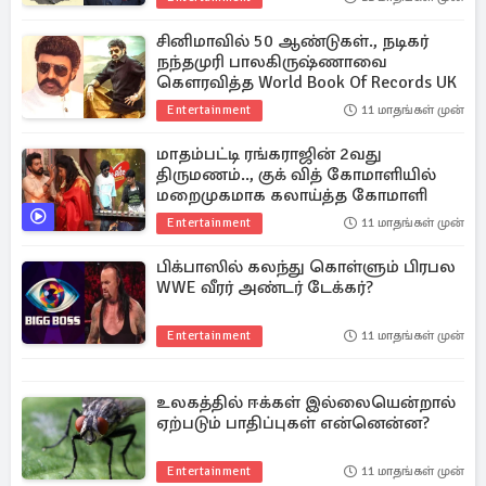
சினிமாவில் 50 ஆண்டுகள்., நடிகர்
நந்தமுரி பாலகிருஷ்ணாவை
கௌரவித்த World Book Of Records UK
Entertainment
11 மாதங்கள் முன்
மாதம்பட்டி ரங்கராஜின் 2வது
திருமணம்.., குக் வித் கோமாளியில்
மறைமுகமாக கலாய்த்த கோமாளி
Entertainment
11 மாதங்கள் முன்
பிக்பாஸில் கலந்து கொள்ளும் பிரபல
WWE வீரர் அண்டர் டேக்கர்?
Entertainment
11 மாதங்கள் முன்
உலகத்தில் ஈக்கள் இல்லையென்றால்
ஏற்படும் பாதிப்புகள் என்னென்ன?
Entertainment
11 மாதங்கள் முன்