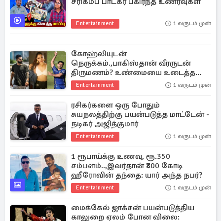
சரிகமப பாடகர் பகிர்ந்த உணர்வுகள்
Entertainment
1 வருடம் முன்
கோஹ்லியுடன்
நெருக்கம்.,பாகிஸ்தான் வீரருடன்
திருமணம்? உண்மையை உடைத்த
தமன்னா
Entertainment
1 வருடம் முன்
ரசிகர்களை ஒரு போதும்
சுயநலத்திற்கு பயன்படுத்த மாட்டேன் -
நடிகர் அஜித்குமார்
Entertainment
1 வருடம் முன்
1 ரூபாய்க்கு உணவு, ரூ.350
சம்பளம்..,இவர்தான் ₹800 கோடி
ஹீரோவின் தந்தை: யார் அந்த நபர்?
Entertainment
1 வருடம் முன்
மைக்கேல் ஜாக்சன் பயன்படுத்திய
காலுறை ஏலம் போன விலை: