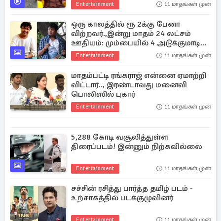
Entertainment
11 மாதங்கள் முன்
ஒரு காலத்தில் ரூ 2க்கு பேனா
விற்றவர்.,இன்று மாதம் 24 லட்சம்
ஊதியம்: மும்பையில் 4 அடுக்குமாடி
குடியிருப்புகள்
Entertainment
11 மாதங்கள் முன்
மாதம்பட்டி ரங்கராஜ் என்னை ஏமாற்றி
விட்டார்.., இரண்டாவது மனைவி
பொலிஸில் புகார்
Entertainment
11 மாதங்கள் முன்
5,288 கோடி வசூலித்துள்ள
திரைப்படம்! இன்னும் நிற்கவில்லை
Entertainment
11 மாதங்கள் முன்
சச்சின் ரசித்து பார்த்த தமிழ் படம் -
உற்சாகத்தில் படக்குழுவினர்
Entertainment
11 மாதங்கள் முன்