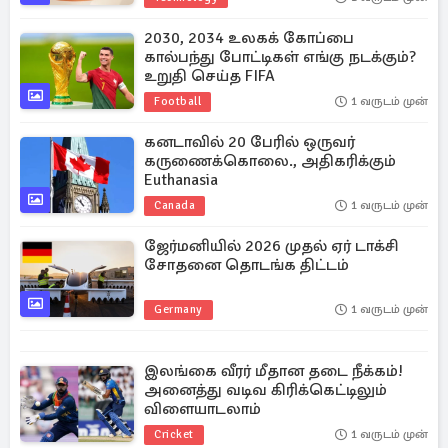
2030, 2034 உலகக் கோப்பை
கால்பந்து போட்டிகள் எங்கு நடக்கும்?
உறுதி செய்த FIFA
Football
1 வருடம் முன்
கனடாவில் 20 பேரில் ஒருவர்
கருணைக்கொலை., அதிகரிக்கும்
Euthanasia
Canada
1 வருடம் முன்
ஜேர்மனியில் 2026 முதல் ஏர் டாக்சி
சோதனை தொடங்க திட்டம்
Germany
1 வருடம் முன்
இலங்கை வீரர் மீதான தடை நீக்கம்!
அனைத்து வடிவ கிரிக்கெட்டிலும்
விளையாடலாம்
Cricket
1 வருடம் முன்