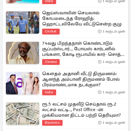
India
1 வருடம் முன்
ஜெய்ஸ்வாலின் செயலால்
கோபமடைந்த ரோஹித்:
ஹொட்டலிலேயே விட்டுசென்ற குழு
Cricket
1 வருடம் முன்
74வது பிறந்தநாள் கொண்டாடும்
சூப்பர்ஸ்டார்.., போயஸ் கார்டனில்
பங்களா, கோடி ரூபாயில் கார்- சொத்து
மதிப்பு?
Cinema
1 வருடம் முன்
கௌதம் அதானி வீட்டு திருமணம்:
ஆனந்த் அம்பானி திருமணம் போல்
பிரம்மாண்டமாக நடக்குமா?
India
1 வருடம் முன்
ரூ.5 லட்சம் முதலீடு செய்தால் ரூ.2
லட்சம் வட்டி.., Post Office -ன்
முக்கியமான திட்டம் பற்றி தெரியுமா?
Business
1 வருடம் முன்