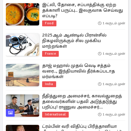
இட்லி, தோசை, சப்பாத்திக்கு ஏற்ற
தக்காளி பருப்பு.. இலகுவாக செய்வது
எப்படி?
Food
1 வருடம் முன்
2025ஆம் ஆண்டில் பிரான்சில்
நிகழவிருக்கும் சில முக்கிய
மாற்றங்கள்
France
1 வருடம் முன்
தாஜ் மஹால் முதல் வெடி சத்தம்
வரை.., இந்தியாவில் தீர்க்கப்படாத
மர்மங்கள்
India
1 வருடம் முன்
நீதித்துறை அமைச்சர், காவல்துறைத்
தலைவர்களின் பதவி அடுத்தடுத்து
பறிப்பு! ராணுவ அமைச்சர்
கைது..பரபரப்பில் தென்கொரியா
International
1 வருடம் முன்
ட்ரம்பின் வரி விதிப்பு பிரித்தானியா