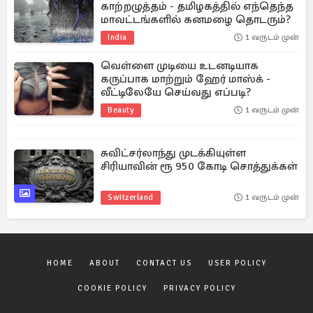
காற்றழுத்தம் - தமிழகத்தில் எந்தெந்த
மாவட்டங்களில் கனமழை தொடரும்?
India
1 வருடம் முன்
வெள்ளை முடியை உடனடியாக
கருப்பாக மாற்றும் ஹேர் மாஸ்க் -
வீட்டிலேயே செய்வது எப்படி?
Beauty
1 வருடம் முன்
சுவிட்சர்லாந்து முடக்கியுள்ள
சிரியாவின் ரூ 950 கோடி சொத்துக்கள்
Switzerland
1 வருடம் முன்
HOME
ABOUT
CONTACT US
USER POLICY
COOKIE POLICY
PRIVACY POLICY