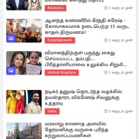
மஸ்க்கின் சொத்து மதிப்பு
Business
1 வருடம் முன்
ஆனந்த கண்ணீரில் கீர்த்தி சுரேஷ் -
கோலாகலமாக நடைபெற்ற 15 வருட
காதல் திருமணம்!
Entertainment
1 வருடம் முன்
விமானத்திற்குள் புகுந்து கைது
செய்யப்பட்ட தம்பதி...
பிரித்தானியாவை உலுக்கிய சிறுமி
கொலை வழக்கில் திருப்பம்
United Kingdom
1 வருடம் முன்
நடிகர் தனுஷ் தொடர்ந்த வழக்கில்
நயன்தாரா, விக்னேஷ் சிவனுக்கு
உத்தரவு
India
1 வருடம் முன்
வரலாறு காணாத அளவில்
ஜேர்மனிக்கு வருகை புரிந்த
சுற்றுலாப்பயணிகள்