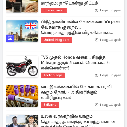
மாற்றம்: நாடொன்று திட்டம்
International
1 வருடம் முன்
பிரித்தானியாவில் வேலைவாய்ப்புகள்
வேகமாக குறைவு.,
பொருளாதாரத்தின் வீழ்ச்சிக்கான
சான்று
United Kingdom
1 வருடம் முன்
TVS முதல் Honda வரை.., சிறந்த
Mileage தரும் 5 பைக் மொடல்கள்
என்னென்ன?
Technology
1 வருடம் முன்
வட இலங்கையில் வேகமாக பரவி
வரும் நோய் - அதிகரிக்கும்
உயிரிழப்புகள்!
Srilanka
1 வருடம் முன்
உலக வரலாற்றில் யாரும்
தொடாத.,அளவுக்கு உயர்ந்த எலான்