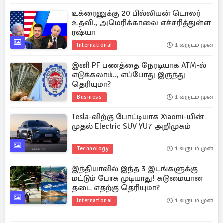
உக்ரைனுக்கு 20 பில்லியன் டொலர்
உதவி., அமெரிக்காவை எச்சரித்துள்ள
ரஷ்யா
International
1 வருடம் முன்
இனி PF பணத்தை நேரடியாக ATM-ல்
எடுக்கலாம்.., எப்போது இருந்து
தெரியுமா?
Business
1 வருடம் முன்
Tesla-விற்கு போட்டியாக Xiaomi-யின்
முதல் Electric SUV YU7 அறிமுகம்
Technology
1 வருடம் முன்
இந்தியாவில் இந்த 3 இடங்களுக்கு
மட்டும் போக முடியாது! கடுமையான
தடை எதற்கு தெரியுமா?
International
1 வருடம் முன்