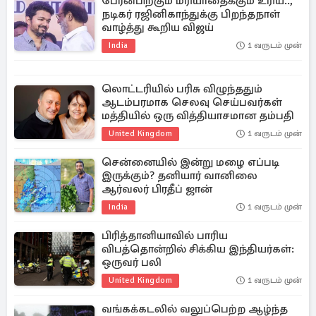
பேரன்பிற்கும் மரியாதைக்கும் உரிய..,
நடிகர் ரஜினிகாந்துக்கு பிறந்தநாள்
வாழ்த்து கூறிய விஜய்
India
1 வருடம் முன்
லொட்டரியில் பரிசு விழுந்ததும்
ஆடம்பரமாக செலவு செய்பவர்கள்
மத்தியில் ஒரு வித்தியாசமான தம்பதி
United Kingdom
1 வருடம் முன்
சென்னையில் இன்று மழை எப்படி
இருக்கும்? தனியார் வானிலை
ஆர்வலர் பிரதீப் ஜான்
India
1 வருடம் முன்
பிரித்தானியாவில் பாரிய
விபத்தொன்றில் சிக்கிய இந்தியர்கள்:
ஒருவர் பலி
United Kingdom
1 வருடம் முன்
வங்கக்கடலில் வலுப்பெற்ற ஆழ்ந்த