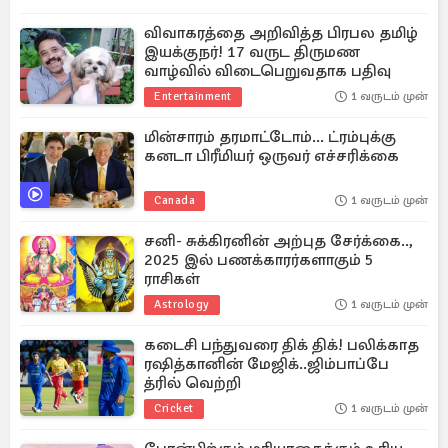
விவாகரத்தை அறிவித்த பிரபல தமிழ்
இயக்குநர்! 17 வருட திருமண
வாழ்வில் விடைபெறுவதாக பதிவு
Entertainment
1 வருடம் முன்
மின்சாரம் தரமாட்டோம்... ட்ரம்புக்கு
கனடா பிரீமியர் ஒருவர் எச்சரிக்கை
Canada
1 வருடம் முன்
சனி- சுக்கிரனின் அற்புத சேர்க்கை..,
2025 இல் பணக்காரர்களாகும் 5
ராசிகள்
Astrology
1 வருடம் முன்
கடைசி பந்துவரை திக் திக்! பலிக்காத
ரஷித்கானின் மேஜிக்..ஜிம்பாப்பே
த்ரில் வெற்றி
Cricket
1 வருடம் முன்