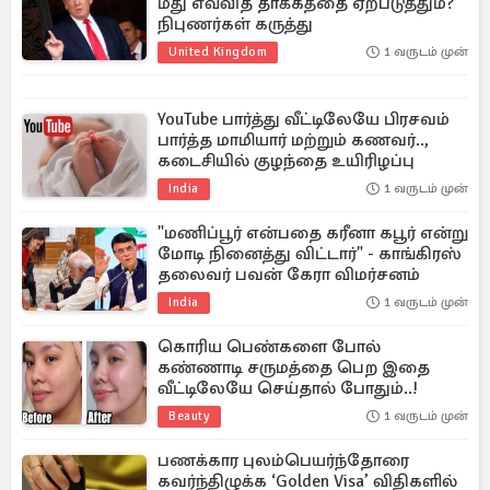
மீது எவ்வித தாக்கத்தை ஏற்படுத்தும்?
நிபுணர்கள் கருத்து
United Kingdom
1 வருடம் முன்
YouTube பார்த்து வீட்டிலேயே பிரசவம்
பார்த்த மாமியார் மற்றும் கணவர்..,
கடைசியில் குழந்தை உயிரிழப்பு
India
1 வருடம் முன்
"மணிப்பூர் என்பதை கரீனா கபூர் என்று
மோடி நினைத்து விட்டார்" - காங்கிரஸ்
தலைவர் பவன் கேரா விமர்சனம்
India
1 வருடம் முன்
கொரிய பெண்களை போல்
கண்ணாடி சருமத்தை பெற இதை
வீட்டிலேயே செய்தால் போதும்..!
Beauty
1 வருடம் முன்
பணக்கார புலம்பெயர்ந்தோரை
கவர்ந்திழுக்க ‘Golden Visa’ விதிகளில்