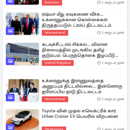
அமிதாப் பச்சன்
Business
1 வருடம் முன்
ரஷ்யா மீது ஏவுகணை வீச்சு...
உக்ரைனுக்கான கொள்கைகள்
திருத்தப்படும்: ட்ரம்ப் திட்டவட்டம்
International
1 வருடம் முன்
கடவுச்சீட்டால் சிக்கல்... விமான
நிலையத்தில் முடங்கிய தமிழ்
குடும்பம்: பெருந்தொகை இழப்பீடு
கேட்டு முறையீடு
United Kingdom
1 வருடம் முன்
உக்ரைனுக்கு இராணுவத்தை
அனுப்பும் திட்டமில்லை... இன்னொரு
ஐரோப்பிய நாடு திட்டவட்டம்
International
1 வருடம் முன்
Toyota-வின் முதல் எலெக்ட்ரிக் கார்
Urban Cruiser EV பெயரில் விற்பனை
Technology
1 வருடம் முன்