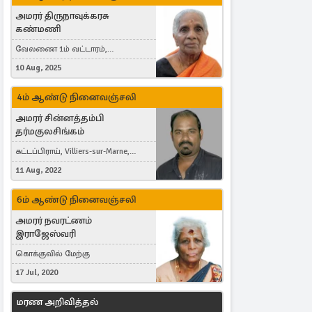
அமரர் திருநாவுக்கரசு
கண்மணி
வேலணை 1ம் வட்டாரம்,
மண்கும்பான் மேற்கு, Liestal,
10 Aug, 2025
Switzerland
4ம் ஆண்டு நினைவஞ்சலி
அமரர் சின்னத்தம்பி
தர்மகுலசிங்கம்
கட்டப்பிராய், Villiers-sur-Marne,
France
11 Aug, 2022
6ம் ஆண்டு நினைவஞ்சலி
அமரர் நவரட்ணம்
இராஜேஸ்வரி
கொக்குவில் மேற்கு
17 Jul, 2020
மரண அறிவித்தல்