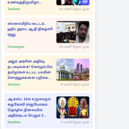
உணவுத்திருவிழா
இடைநிறுத்தம்
Tamilwin
14 மணி நேரம் முன்
எல்லைமீறிய கூட்டம்..
ஹிப் ஹாப் ஆதி நிகழ்ச்சி
ரத்து
Cineulagam
13 மணி நேரம் முன்
அநுர அரசின் அதிரடி
நடவடிக்கை! கொழும்பில்
தமிழர்கள் உட்பட பலரின்
சொத்துக்களை பறிக்க
நடவடிக்கை
Tamilwin
8 மணி நேரம் முன்
ஆகஸ்ட் 11ல் உருவாகும்
கஜகேசரி ராஜயோகம்:
தொழில் நிலையில்
அதிர்ஷ்டம் பெறும் 3
ராசிகள்!
Manithan
3 மணி நேரம் முன்