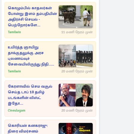
கொழும்பில் காதலர்கள்
போன்று இளம் தம்பதியின்
அதிர்ச்சி செயல் -
பெற்றோர்களே
எச்சரிக்கை
Tamilwin
11 மணி நேரம் முன்
உயிர்த்த ஞாயிறு
தாக்குதலுக்கு அரச
புலனாய்வுச்
சேவையிலிருந்து நிதி..
வெளியான அதிர்ச்சி
Tamilwin
20 மணி நேரம் முன்
தகவல்!
கேரளாவில் செம வசூல்
செய்த டாப் 10 தமிழ்
படங்களின் லிஸ்ட்
இதோ...
Cineulagam
20 மணி நேரம் முன்
கொரியன் கனகராஜு:
திரை விமர்சனம்