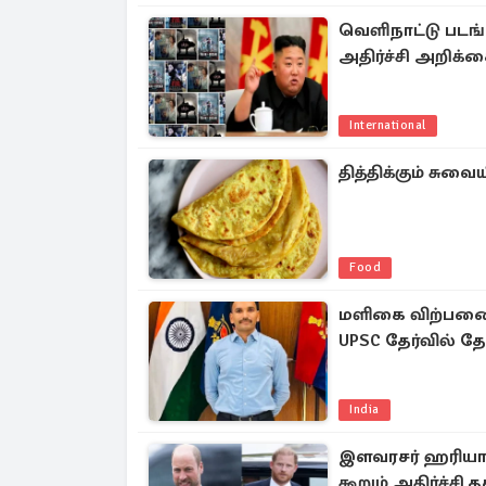
வெளிநாட்டு படங்
அதிர்ச்சி அறிக்
International
தித்திக்கும் சு
Food
மளிகை விற்பனைய
UPSC தேர்வில் தேர
India
இளவரசர் ஹரியால
கூறும் அதிர்ச்சி