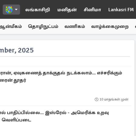
லங்காசிறி
மனிதன்
சினிமா
Lankasri FM
ஆன்மீகம்
தொழிநுட்பம்
வணிகம்
வாழ்க்கைமுறை
ber, 2025
ரோன், ஏவுகணைத் தாக்குதல் நடக்கலாம்... எச்சரிக்கும்
ரைன் தூதர்
10 மாதங்கள் முன்
ால் பாதிப்பில்லை... இஸ்ரேல் - அமெரிக்க உறவு
ியோ வெளிப்படை