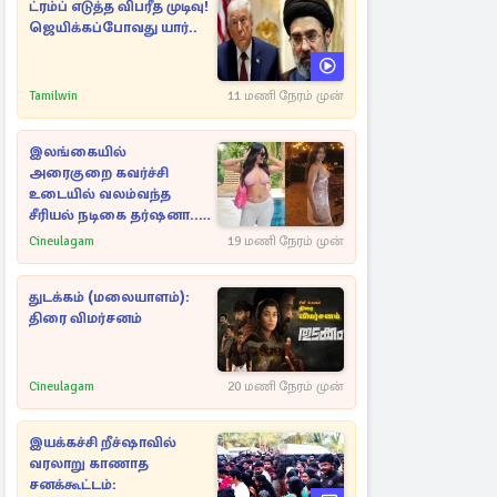
ட்ரம்ப் எடுத்த விபரீத முடிவு!
ஜெயிக்கப்போவது யார்..
Tamilwin
11 மணி நேரம் முன்
இலங்கையில்
அரைகுறை கவர்ச்சி
உடையில் வலம்வந்த
சீரியல் நடிகை தர்ஷனா...
அவரே வெளியிட்ட
Cineulagam
19 மணி நேரம் முன்
வீடியோ
துடக்கம் (மலையாளம்):
திரை விமர்சனம்
Cineulagam
20 மணி நேரம் முன்
இயக்கச்சி றீச்ஷாவில்
வரலாறு காணாத
சனக்கூட்டம்: