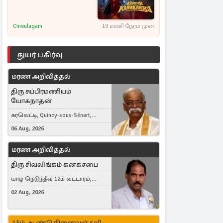
Cineulagam
19 மணி நேரம் முன்
துயர் பகிர்வு
மரண அறிவித்தல்
திரு சுப்பிரமணியம்
யோகநாதன்
கரவெட்டி, Quincy-sous-Sénart,
France
06 Aug, 2026
மரண அறிவித்தல்
திரு சிவலிங்கம் கனகசபை
யாழ் நெடுந்தீவு 12ம் வட்டாரம்,
Jaffna, நயினாதீவு, London, United
02 Aug, 2026
Kingdom
15ம் ஆண்டு நினைவஞ்சலி