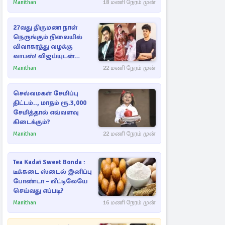
Manithan
18 மணி நேரம் முன்
27வது திருமண நாள்
நெருங்கும் நிலையில்
விவாகரத்து வழக்கு
வாபஸ்! விஜய்யுடன்
மீண்டும் இணைவாரா?
Manithan
22 மணி நேரம் முன்
செல்வமகள் சேமிப்பு
திட்டம்.., மாதம் ரூ.3,000
சேமித்தால் எவ்வளவு
கிடைக்கும்?
Manithan
22 மணி நேரம் முன்
Tea Kadai Sweet Bonda :
டீக்கடை ஸ்டைல் இனிப்பு
போண்டா – வீட்டிலேயே
செய்வது எப்படி?
Manithan
16 மணி நேரம் முன்