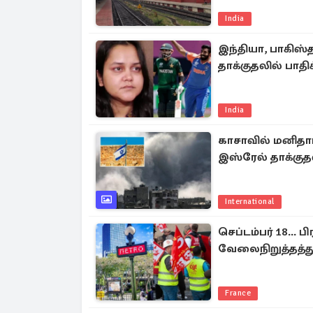
India
இந்தியா, பாகிஸ்த
தாக்குதலில் பாதிக
India
காசாவில் மனிதாப
இஸ்ரேல் தாக்குத
International
செப்டம்பர் 18...
வேலைநிறுத்தத்து
France