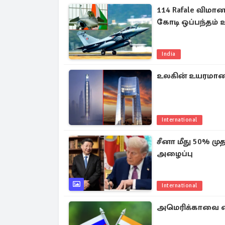
114 Rafale விமா
கோடி ஒப்பந்தம் உ
India
உலகின் உயரமான ஹ
International
சீனா மீது 50% முத
அழைப்பு
International
அமெரிக்காவை எதி