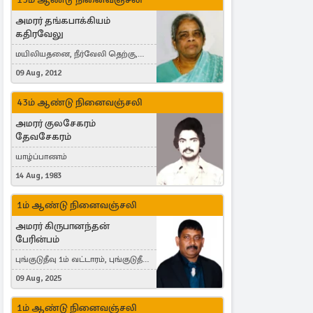
அமரர் தங்கபாக்கியம்
கதிரவேலு
மயிலியதனை, நீர்வேலி தெற்கு,
Herning, Denmark
09 Aug, 2012
43ம் ஆண்டு நினைவஞ்சலி
அமரர் குலசேகரம்
தேவசேகரம்
யாழ்ப்பாணம்
14 Aug, 1983
1ம் ஆண்டு நினைவஞ்சலி
அமரர் கிருபானந்தன்
பேரின்பம்
புங்குடுதீவு 1ம் வட்டாரம், புங்குடுதீவு,
India, Lausanne, Switzerland
09 Aug, 2025
1ம் ஆண்டு நினைவஞ்சலி