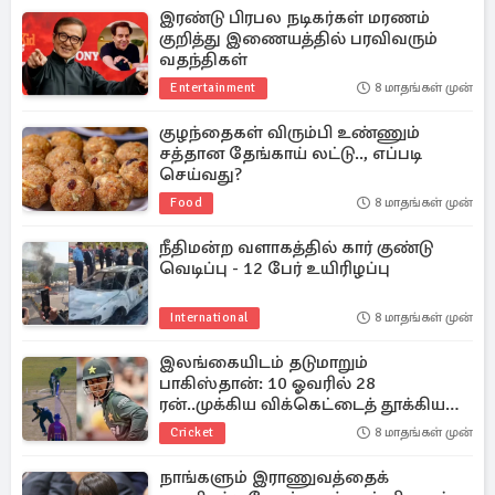
இரண்டு பிரபல நடிகர்கள் மரணம்
குறித்து இணையத்தில் பரவிவரும்
வதந்திகள்
Entertainment
8 மாதங்கள் முன்
குழந்தைகள் விரும்பி உண்ணும்
சத்தான தேங்காய் லட்டு.., எப்படி
செய்வது?
Food
8 மாதங்கள் முன்
நீதிமன்ற வளாகத்தில் கார் குண்டு
வெடிப்பு - 12 பேர் உயிரிழப்பு
International
8 மாதங்கள் முன்
இலங்கையிடம் தடுமாறும்
பாகிஸ்தான்: 10 ஓவரில் 28
ரன்..முக்கிய விக்கெட்டைத் தூக்கிய
அசிதா
Cricket
8 மாதங்கள் முன்
நாங்களும் இராணுவத்தைக்