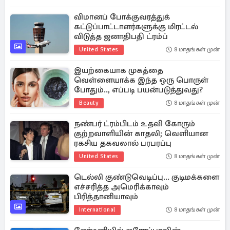
விமானப் போக்குவரத்துக்
கட்டுப்பாட்டாளர்களுக்கு மிரட்டல்
விடுத்த ஜனாதிபதி ட்ரம்ப்
United States
8 மாதங்கள் முன்
இயற்கையாக முகத்தை
வெள்ளையாக்க இந்த ஒரு பொருள்
போதும்.., எப்படி பயன்படுத்துவது?
Beauty
8 மாதங்கள் முன்
நண்பர் ட்ரம்பிடம் உதவி கோரும்
குற்றவாளியின் காதலி; வெளியான
ரகசிய தகவலால் பரபரப்பு
United States
8 மாதங்கள் முன்
டெல்லி குண்டுவெடிப்பு... குடிமக்களை
எச்சரித்த அமெரிக்காவும்
பிரித்தானியாவும்
International
8 மாதங்கள் முன்