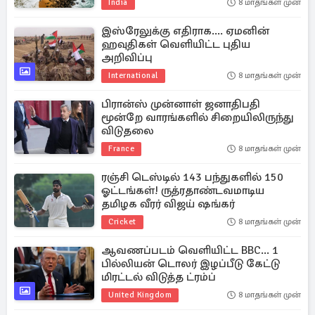
India
8 மாதங்கள் முன்
இஸ்ரேலுக்கு எதிராக.... ஏமனின்
ஹவுதிகள் வெளியிட்ட புதிய
அறிவிப்பு
International
8 மாதங்கள் முன்
பிரான்ஸ் முன்னாள் ஜனாதிபதி
மூன்றே வாரங்களில் சிறையிலிருந்து
விடுதலை
France
8 மாதங்கள் முன்
ரஞ்சி டெஸ்டில் 143 பந்துகளில் 150
ஓட்டங்கள்! ருத்ரதாண்டவமாடிய
தமிழக வீரர் விஜய் ஷங்கர்
Cricket
8 மாதங்கள் முன்
ஆவணப்படம் வெளியிட்ட BBC... 1
பில்லியன் டொலர் இழப்பீடு கேட்டு
மிரட்டல் விடுத்த ட்ரம்ப்
United Kingdom
8 மாதங்கள் முன்