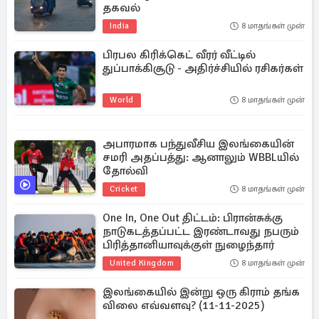
தகவல்
India
8 மாதங்கள் முன்
பிரபல கிரிக்கெட் வீரர் வீட்டில்
துப்பாக்கிசூடு - அதிர்ச்சியில் ரசிகர்கள்
World
8 மாதங்கள் முன்
அபாரமாக பந்துவீசிய இலங்கையின்
சமரி அதப்பத்து: ஆனாலும் WBBLயில்
தோல்வி
Cricket
8 மாதங்கள் முன்
One In, One Out திட்டம்: பிரான்சுக்கு
நாடுகடத்தப்பட்ட இரண்டாவது நபரும்
பிரித்தானியாவுக்குள் நுழைந்தார்
United Kingdom
8 மாதங்கள் முன்
இலங்கையில் இன்று ஒரு கிராம் தங்க
விலை எவ்வளவு? (11-11-2025)