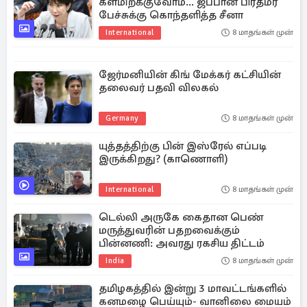
களமிறக்குவோம்... ஜப்பான் பிரதமர்
பேச்சுக்கு கொந்தளித்த சீனா
International
8 மாதங்கள் முன்
ஜேர்மனியின் கிங் மேக்கர் கட்சியின்
தலைவர் பதவி விலகல்
Germany
8 மாதங்கள் முன்
யுத்தத்திற்கு பின் இஸ்ரேல் எப்படி
இருக்கிறது? (காணொளி)
International
8 மாதங்கள் முன்
டெல்லி அருகே கைதான பெண்
மருத்துவரின் பதறவைக்கும்
பின்னணி: அவரது ரகசிய திட்டம்
India
8 மாதங்கள் முன்
தமிழகத்தில் இன்று 3 மாவட்டங்களில்
கனமழை பெய்யும்- வானிலை மையம்