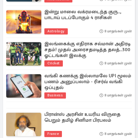
இன்று மாலை வக்ரமடைந்த குரு..,
பாடாய் படப்போகும் 4 ராசிகள்
Astrology
8 மாதங்கள் முன்
இலங்கைக்கு எதிராக சல்மான் அதிரடி
சதம்! முதல் அரைசதமடித்த தலத்..300
ஓட்டங்கள் இலக்கு
Cricket
8 மாதங்கள் முன்
வங்கி கணக்கு இல்லாமலே UPI மூலம்
பணம் அனுப்பலாம் - ரிசர்வ் வங்கி
ஒப்புதல்
Business
8 மாதங்கள் முன்
பிரான்ஸ் அரசின் உயரிய விருதை
பெறும் தமிழ் சினிமா பிரபலம்
France
8 மாதங்கள் முன்