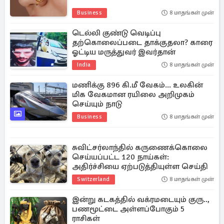
Business
8 மாதங்கள் முன்
டெல்லி குண்டு வெடிப்பு
தற்கொலைப்படை தாக்குதலா? காரை
ஓட்டிய மருத்துவர் இவர்தான்
India
8 மாதங்கள் முன்
மணிக்கு 896 கி.மீ வேகம்... உலகின்
மிக வேகமான ரயிலை அறிமுகம்
செய்யும் நாடு
Business
8 மாதங்கள் முன்
சுவிட்சர்லாந்தில் கருணைக்கொலை
செய்யப்பட்ட 120 நாய்கள்:
அதிர்ச்சியை ஏற்படுத்தியுள்ள செய்தி
Switzerland
8 மாதங்கள் முன்
இன்று கடகத்தில் வக்ரமடையும் குரு..,
பணமூட்டை அள்ளப்போகும் 5
ராசிகள்