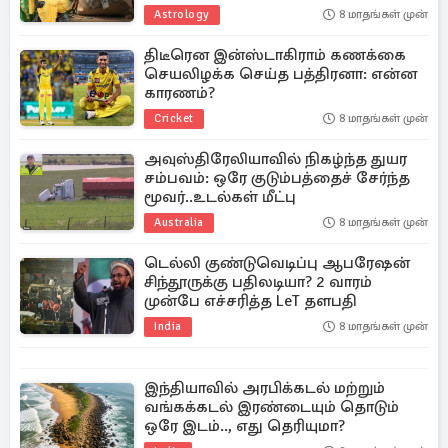
Astrology
8 மாதங்கள் முன்
திடீரென இன்ஸ்டாகிராம் கணக்கை
செயலிழக்க செய்த பத்திரனா: என்ன
காரணம்?
Cricket
8 மாதங்கள் முன்
அவுஸ்திரேலியாவில் நிகழ்ந்த துயர
சம்பவம்: ஒரே குடும்பத்தைச் சேர்ந்த
மூவர்..உடல்கள் மீட்பு
Australia
8 மாதங்கள் முன்
டெல்லி குண்டுவெடிப்பு ஆபரேஷன்
சிந்தூருக்கு பதிலடியா? 2 வாரம்
முன்பே எச்சரித்த LeT தளபதி
India
8 மாதங்கள் முன்
இந்தியாவில் அரபிக்கடல் மற்றும்
வங்கக்கடல் இரண்டையும் தொடும்
ஒரே இடம்.., எது தெரியுமா?