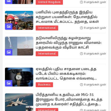
United Kingdom
8 மாதங்கள் முன்
பனியில் புதைந்திருந்த இந்திய
சுற்றுலா பயணிகள்: நேபாளத்தில்
சடலமாக மீட்கப்பட்ட தந்தை, மகள்
International
8 மாதங்கள் முன்
நடுவானிலிருந்து சுழன்றவாறு
தரையில் விழுந்த ராணுவ விமானம்:
பதறவைக்கும் வீடியோ காட்சி
International
8 மாதங்கள் முன்
ஏலத்தில் புதிய சாதனை படைத்த
படேக் பிலிப் கைக்கடிகாரம்:
வாங்கப்பட்ட தொகை எவ்வளவு
தெரியுமா?
Business
8 மாதங்கள் முன்
பிரித்தானிய உதவியுடன் MiG-31
இராணுவ போர்.,விமானத்தை கடத்த
முயன்ற உக்ரைன்! சதித்திட்டத்தை
முறியடித்த ரஷ்யா
International
8 மாதங்கள் முன்