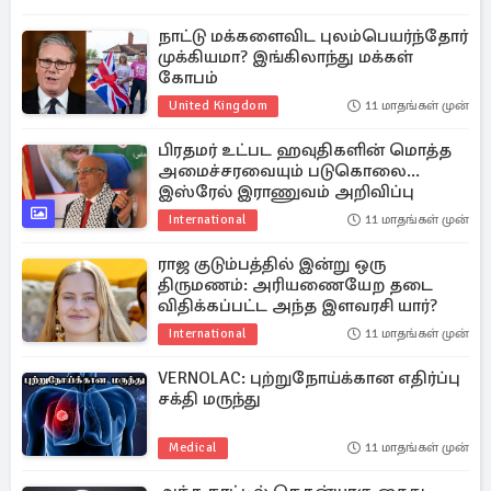
நாட்டு மக்களைவிட புலம்பெயர்ந்தோர்
முக்கியமா? இங்கிலாந்து மக்கள்
கோபம்
United Kingdom
11 மாதங்கள் முன்
பிரதமர் உட்பட ஹவுதிகளின் மொத்த
அமைச்சரவையும் படுகொலை...
இஸ்ரேல் இராணுவம் அறிவிப்பு
International
11 மாதங்கள் முன்
ராஜ குடும்பத்தில் இன்று ஒரு
திருமணம்: அரியணையேற தடை
விதிக்கப்பட்ட அந்த இளவரசி யார்?
International
11 மாதங்கள் முன்
VERNOLAC: புற்றுநோய்க்கான எதிர்ப்பு
சக்தி மருந்து
Medical
11 மாதங்கள் முன்