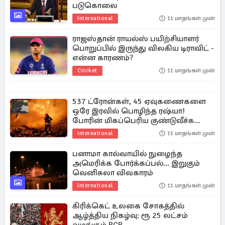
படுகொலை
International
11 மாதங்கள் முன்
ராஜஸ்தான் ராயல்ஸ் பயிற்சியாளர்
பொறுப்பில் இருந்து விலகிய டிராவிட் -
என்ன காரணம்?
Cricket
11 மாதங்கள் முன்
537 ட்ரோன்கள், 45 ஏவுகணைகளை
ஒரே இரவில் பொழிந்த ரஷ்யா!
போரின் மிகப்பெரிய குண்டுவீச்சு
தாக்குதல்
International
11 மாதங்கள் முன்
பனாமா கால்வாயில் நுழைந்த
அமெரிக்க போர்க்கப்பல்... இறுகும்
வெனிசுலா விவகாரம்
International
11 மாதங்கள் முன்
கிரிக்கெட் உலகை சோகத்தில்
ஆழ்த்திய நிகழ்வு: ரூ 25 லட்சம்