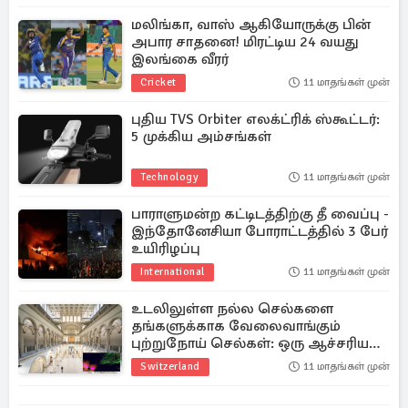
மலிங்கா, வாஸ் ஆகியோருக்கு பின்
அபார சாதனை! மிரட்டிய 24 வயது
இலங்கை வீரர்
Cricket
11 மாதங்கள் முன்
புதிய TVS Orbiter எலக்ட்ரிக் ஸ்கூட்டர்:
5 முக்கிய அம்சங்கள்
Technology
11 மாதங்கள் முன்
பாராளுமன்ற கட்டிடத்திற்கு தீ வைப்பு -
இந்தோனேசியா போராட்டத்தில் 3 பேர்
உயிரிழப்பு
International
11 மாதங்கள் முன்
உடலிலுள்ள நல்ல செல்களை
தங்களுக்காக வேலைவாங்கும்
புற்றுநோய் செல்கள்: ஒரு ஆச்சரிய
கண்டுபிடிப்பு
Switzerland
11 மாதங்கள் முன்