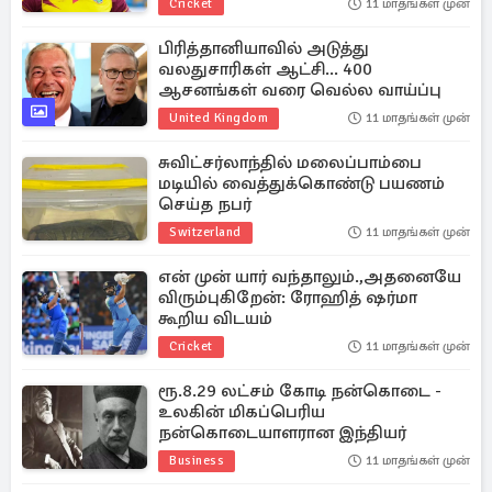
Cricket
11 மாதங்கள் முன்
பிரித்தானியாவில் அடுத்து
வலதுசாரிகள் ஆட்சி... 400
ஆசனங்கள் வரை வெல்ல வாய்ப்பு
United Kingdom
11 மாதங்கள் முன்
சுவிட்சர்லாந்தில் மலைப்பாம்பை
மடியில் வைத்துக்கொண்டு பயணம்
செய்த நபர்
Switzerland
11 மாதங்கள் முன்
என் முன் யார் வந்தாலும்.,அதனையே
விரும்புகிறேன்: ரோஹித் ஷர்மா
கூறிய விடயம்
Cricket
11 மாதங்கள் முன்
ரூ.8.29 லட்சம் கோடி நன்கொடை -
உலகின் மிகப்பெரிய
நன்கொடையாளரான இந்தியர்
Business
11 மாதங்கள் முன்