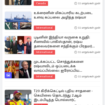
Canada
11 மாதங்கள் முன்
உக்ரைனின் மிகப்பாரிய கடற்படை
உளவு கப்பலை அழித்த ரஷ்யா
International
11 மாதங்கள் முன்
புடினின் இந்தியா வருகை உறுதி:
சீனாவில் பாகிஸ்தான், ரஷ்ய
தலைவர்களை சந்திக்கும் பிரதமர்
மோடி
International
11 மாதங்கள் முன்
முடக்கப்பட்ட சொத்துக்களை
ரஷ்யாவிடம் ஒப்படைக்க
வாய்ப்பில்லை: ஐரோப்பிய
ஒன்றியத்தின் கல்லாஸ் திட்டவட்டம்
International
11 மாதங்கள் முன்
T20 கிரிக்கெட்டில் புதிய சாதனை -
கெயிலை தொடர்ந்து 2ஆம்
இடம்பிடித்த பொல்லார்ட்