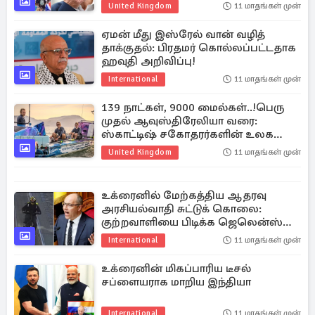
போராட்டம்!
United Kingdom
11 மாதங்கள் முன்
ஏமன் மீது இஸ்ரேல் வான் வழித்
தாக்குதல்: பிரதமர் கொல்லப்பட்டதாக
ஹவுதி அறிவிப்பு!
International
11 மாதங்கள் முன்
139 நாட்கள், 9000 மைல்கள்..!பெரு
முதல் ஆவுஸ்திரேலியா வரை:
ஸ்காட்டிஷ் சகோதரர்களின் உலக
சாதனை
United Kingdom
11 மாதங்கள் முன்
உக்ரைனில் மேற்கத்திய ஆதரவு
அரசியல்வாதி சுட்டுக் கொலை:
குற்றவாளியை பிடிக்க ஜெலென்ஸ்கி
சூளுரை!
International
11 மாதங்கள் முன்
உக்ரைனின் மிகப்பாரிய டீசல்
சப்ளையராக மாறிய இந்தியா
International
11 மாதங்கள் முன்