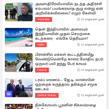
அவுஸ்திரேலியாவில் நடந்த அதிர்ச்சி
சம்பவம்! பயங்கரவாத குழு என்று ஏன்
அறிவிக்கவில்லை? எழும் கேள்வி
Australia
11 மாதங்கள் முன்
தென் இந்தியாவில் அமையும்
இந்தியாவின் முதல் செயற்கை
கடற்கரை - எங்கே தெரியுமா?
India
11 மாதங்கள் முன்
பிரான்சில் மக்கள் கூட்டத்தின்மீது
வேண்டுமென்றே காரை மோதிய நபர்:
ஒருவர் பலி ஐந்து பேர் காயம்
France
11 மாதங்கள் முன்
ட்ரம்ப் மரணம்... ஜே.டி. வான்ஸின்
ஒற்றைக் கருத்தால் தகிக்கும் சமூக
ஊடகம்
United States
11 மாதங்கள் முன்
நிக்கோலஸ் பூரனின் சிக்ஸர்மழை