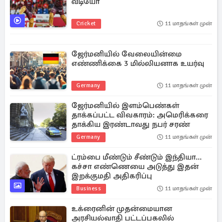
வீடியோ
Cricket
11 மாதங்கள் முன்
ஜேர்மனியில் வேலையின்மை
எண்ணிக்கை 3 மில்லியனாக உயர்வு
Germany
11 மாதங்கள் முன்
ஜேர்மனியில் இளம்பெண்கள்
தாக்கப்பட்ட விவகாரம்: அமெரிக்கரை
தாக்கிய இரண்டாவது நபர் சரண்
Germany
11 மாதங்கள் முன்
ட்ரம்பை மீண்டும் சீண்டும் இந்தியா...
கச்சா எண்ணெயை அடுத்து இதன்
இறக்குமதி அதிகரிப்பு
Business
11 மாதங்கள் முன்
உக்ரைனின் முதன்மையான
அரசியல்வாதி பட்டப்பகலில்