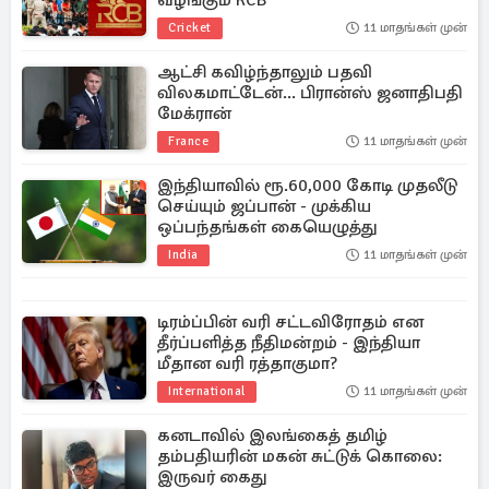
வழங்கும் RCB
Cricket
11 மாதங்கள் முன்
ஆட்சி கவிழ்ந்தாலும் பதவி
விலகமாட்டேன்... பிரான்ஸ் ஜனாதிபதி
மேக்ரான்
France
11 மாதங்கள் முன்
இந்தியாவில் ரூ.60,000 கோடி முதலீடு
செய்யும் ஜப்பான் - முக்கிய
ஒப்பந்தங்கள் கையெழுத்து
India
11 மாதங்கள் முன்
டிரம்ப்பின் வரி சட்டவிரோதம் என
தீர்ப்பளித்த நீதிமன்றம் - இந்தியா
மீதான வரி ரத்தாகுமா?
International
11 மாதங்கள் முன்
கனடாவில் இலங்கைத் தமிழ்
தம்பதியரின் மகன் சுட்டுக் கொலை:
இருவர் கைது