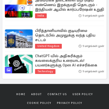
அமெரிக்க தடைகளை மீறி ரஷ்ய
எண்ணெய் இறக்குமதி தொடரும் -
இந்தியன் ஆயில் கார்ப்பரேஷன் உறுதி
India
9 மாதங்கள் முன்
பிரித்தானியாவில் குடியுரிமை
தொடர்பில் அமுலுக்கு வந்த புதிய
சட்டம்
United Kingdom
9 மாதங்கள் முன்
ChatGPT-யில் அதிகரிக்கும்
கவலைக்குரிய உரையாடல்!
பயனர்களுக்கு Open AI எச்சரிக்கை
Technology
9 மாதங்கள் முன்
HOME
ABOUT
CONTACT US
USER POLICY
COOKIE POLICY
PRIVACY POLICY