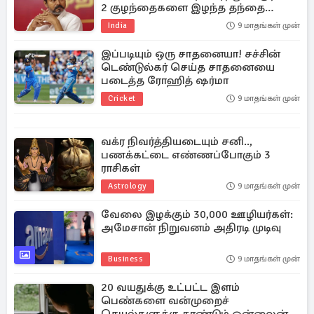
2 குழந்தைகளை இழந்த தந்தை
பகிர்ந்த விடயம்
India
9 மாதங்கள் முன்
இப்படியும் ஒரு சாதனையா! சச்சின்
டெண்டுல்கர் செய்த சாதனையை
படைத்த ரோஹித் ஷர்மா
Cricket
9 மாதங்கள் முன்
வக்ர நிவர்த்தியடையும் சனி..,
பணக்கட்டை எண்ணப்போகும் 3
ராசிகள்
Astrology
9 மாதங்கள் முன்
வேலை இழக்கும் 30,000 ஊழியர்கள்:
அமேசான் நிறுவனம் அதிரடி முடிவு
Business
9 மாதங்கள் முன்
20 வயதுக்கு உட்பட்ட இளம்
பெண்களை வன்முறைச்