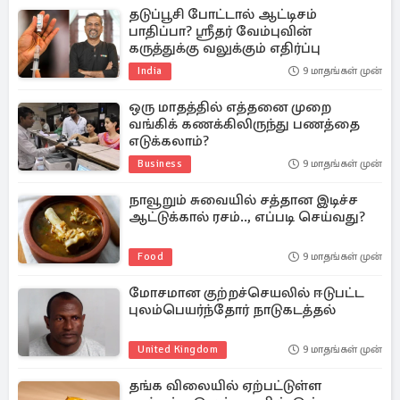
தடுப்பூசி போட்டால் ஆட்டிசம்
பாதிப்பா? ஸ்ரீதர் வேம்புவின்
கருத்துக்கு வலுக்கும் எதிர்ப்பு
India
9 மாதங்கள் முன்
ஒரு மாதத்தில் எத்தனை முறை
வங்கிக் கணக்கிலிருந்து பணத்தை
எடுக்கலாம்?
Business
9 மாதங்கள் முன்
நாவூறும் சுவையில் சத்தான இடிச்ச
ஆட்டுக்கால் ரசம்.., எப்படி செய்வது?
Food
9 மாதங்கள் முன்
மோசமான குற்றச்செயலில் ஈடுபட்ட
புலம்பெயர்ந்தோர் நாடுகடத்தல்
United Kingdom
9 மாதங்கள் முன்
தங்க விலையில் ஏற்பட்டுள்ள