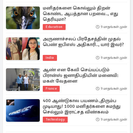
மனிதர்களை கொல்லும் திறன்
கொண்ட ஆபத்தான பறவை.., எது
தெரியுமா?
Education
9 மாதங்கள் முன்
அருணாச்சலப் பிரதேசத்தின் முதல்
பெண் ஐபிஎஸ் அதிகாரி.., யார் இவர்?
India
9 மாதங்கள் முன்
ஆண் என கேலி செய்யப்படும்
பிரான்ஸ் ஜனாதிபதியின் மனைவி:
மகள் வேதனை
France
9 மாதங்கள் முன்
400 ஆண்டுகால பயணம்.,திரும்ப
முடியாது! 1000 மனிதர்களை சுமந்து
செல்லும் இராட்சத விண்கலம்
Technology
9 மாதங்கள் முன்