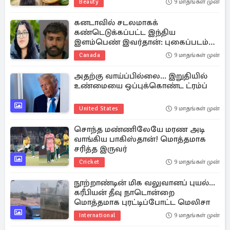
Beauty
9 மாதங்கள் முன்
கனடாவில் சடலமாகக்
கண்டெடுக்கப்பட்ட இந்திய
இளம்பெண் இவர்தான்: புகைப்படம்
வெளியானது
Canada
9 மாதங்கள் முன்
அதற்கு வாய்ப்பில்லை... இறுதியில்
உண்மையை ஒப்புக்கொண்ட ட்ரம்ப்
United States
9 மாதங்கள் முன்
சொந்த மண்ணிலேயே மரண அடி
வாங்கிய பாகிஸ்தான்! மொத்தமாக
சரித்த இருவர்
Cricket
9 மாதங்கள் முன்
நூற்றாண்டின் மிக வலுவானப் புயல்...
கரீபியன் தீவு நாடொன்றை
மொத்தமாக புரட்டிப்போட்ட மெலிசா
International
9 மாதங்கள் முன்