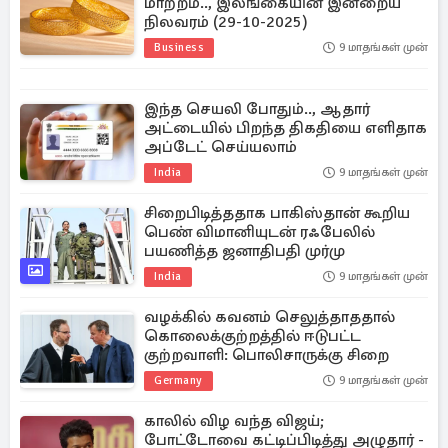
மாற்றம்.., இலங்கையின் இன்றைய
நிலவரம் (29-10-2025)
Business
9 மாதங்கள் முன்
இந்த செயலி போதும்.., ஆதார்
அட்டையில் பிறந்த திகதியை எளிதாக
அப்டேட் செய்யலாம்
India
9 மாதங்கள் முன்
சிறைபிடித்ததாக பாகிஸ்தான் கூறிய
பெண் விமானியுடன் ரஃபேலில்
பயணித்த ஜனாதிபதி முர்மு
India
9 மாதங்கள் முன்
வழக்கில் கவனம் செலுத்தாததால்
கொலைக்குற்றத்தில் ஈடுபட்ட
குற்றவாளி: பொலிசாருக்கு சிறை
Germany
9 மாதங்கள் முன்
காலில் விழ வந்த விஜய்;
போட்டோவை கட்டிப்பிடித்து அழுதார் -