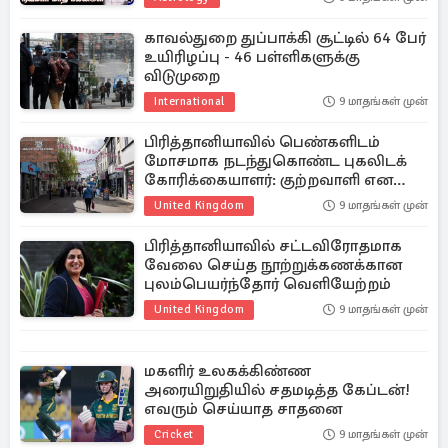
காவல்துறை துப்பாக்கி சூட்டில் 64 பேர்
உயிரிழப்பு - 46 பள்ளிகளுக்கு
விடுமுறை
International
9 மாதங்கள் முன்
பிரித்தானியாவில் பெண்களிடம்
மோசமாக நடந்துகொண்ட புகலிடக்
கோரிக்கையாளர்: குற்றவாளி என
நிரூபணம்
United Kingdom
9 மாதங்கள் முன்
பிரித்தானியாவில் சட்டவிரோதமாக
வேலை செய்த நூற்றுக்கணக்கான
புலம்பெயர்ந்தோர் வெளியேற்றம்
United Kingdom
9 மாதங்கள் முன்
மகளிர் உலகக்கிண்ண
அரையிறுதியில் சதமடித்த கேப்டன்!
எவரும் செய்யாத சாதனை
Cricket
9 மாதங்கள் முன்