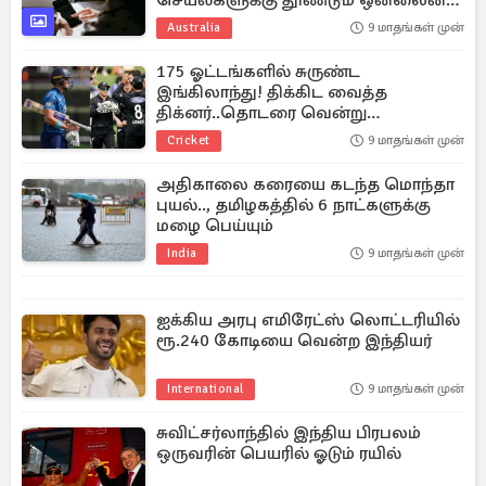
செயல்களுக்கு தூண்டும் ஒன்லைன்
குற்றக் குழுக்கள்
Australia
9 மாதங்கள் முன்
175 ஓட்டங்களில் சுருண்ட
இங்கிலாந்து! திக்கிட வைத்த
திக்னர்..தொடரை வென்று
நியூசிலாந்து பதிலடி
Cricket
9 மாதங்கள் முன்
அதிகாலை கரையை கடந்த மொந்தா
புயல்.., தமிழகத்தில் 6 நாட்களுக்கு
மழை பெய்யும்
India
9 மாதங்கள் முன்
ஐக்கிய அரபு எமிரேட்ஸ் லொட்டரியில்
ரூ.240 கோடியை வென்ற இந்தியர்
International
9 மாதங்கள் முன்
சுவிட்சர்லாந்தில் இந்திய பிரபலம்
ஒருவரின் பெயரில் ஓடும் ரயில்