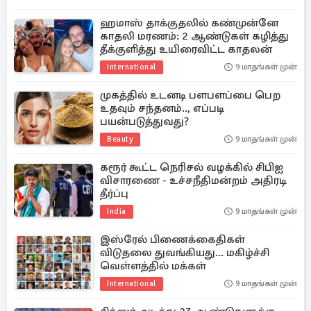
ஹமாஸ் தாக்குதலில் கண்முன்னே
காதலி மரணம்: 2 ஆண்டுகள் கழித்து
தீக்குளித்து உயிரைவிட்ட காதலன்
International
9 மாதங்கள் முன்
முகத்தில் உடனடி பளபளப்பை பெற
உதவும் சந்தனம்.., எப்படி
பயன்படுத்துவது?
Beauty
9 மாதங்கள் முன்
கரூர் கூட்ட நெரிசல் வழக்கில் சிபிஐ
விசாரணை - உச்சநீதிமன்றம் அதிரடி
தீர்ப்பு
India
9 மாதங்கள் முன்
இஸ்ரேல் பிணைக்கைதிகள்
விடுதலை துவங்கியது... மகிழ்ச்சி
வெள்ளத்தில் மக்கள்
International
9 மாதங்கள் முன்