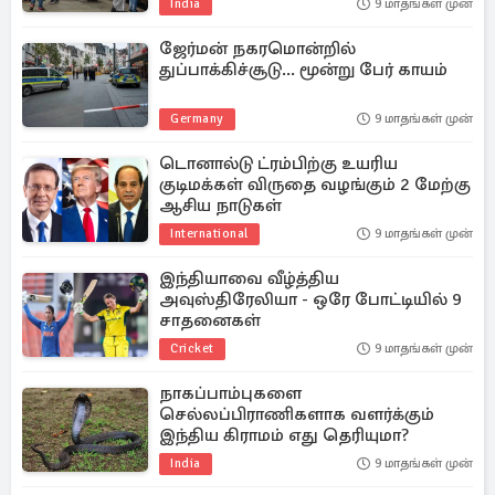
India
9 மாதங்கள் முன்
ஜேர்மன் நகரமொன்றில்
துப்பாக்கிச்சூடு... மூன்று பேர் காயம்
Germany
9 மாதங்கள் முன்
டொனால்டு ட்ரம்பிற்கு உயரிய
குடிமக்கள் விருதை வழங்கும் 2 மேற்கு
ஆசிய நாடுகள்
International
9 மாதங்கள் முன்
இந்தியாவை வீழ்த்திய
அவுஸ்திரேலியா - ஒரே போட்டியில் 9
சாதனைகள்
Cricket
9 மாதங்கள் முன்
நாகப்பாம்புகளை
செல்லப்பிராணிகளாக வளர்க்கும்
இந்திய கிராமம் எது தெரியுமா?
India
9 மாதங்கள் முன்