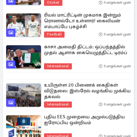
Cricket
9 மாதங்கள் முன்
ரியல் மாட்ரிட்டின் முகமாக இன்றும்
ரொனால்டோ உள்ளார்! கைலியன்
எம்பாப்பே புகழ்ச்சி
Football
9 மாதங்கள் முன்
காசா அமைதி திட்டம்: ஒப்பந்தத்தில்
முதல் ஆளாக கையெழுத்திட்ட டிரம்ப்
International
9 மாதங்கள் முன்
உயிருள்ள 20 பிணைக் கைதிகள்
விடுதலை: இஸ்ரேல் வழங்கிய முக்கிய
தகவல்
International
9 மாதங்கள் முன்
புதிய EES முறையை அமுல்படுத்திய
ஐரோப்பிய ஒன்றியம்
International
9 மாதங்கள் முன்