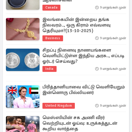
ஆலோசனை
Canada
9 மாதங்கள் முன்
இலங்கையின் இன்றைய தங்க
நிலவரம்.., ஒரு கிராம் எவ்வளவு
தெரியுமா?(13-10-2025)
Business
9 மாதங்கள் முன்
சிறப்பு நினைவு நாணயங்களை
வெளியிட்டுள்ள இந்திய அரசு.., எப்படி
ஓர்டர் செய்வது?
India
9 மாதங்கள் முன்
பிரித்தானியாவை விட்டு வெளியேறும்
இன்னொரு பில்லியனர்
United Kingdom
9 மாதங்கள் முன்
மெஸ்ஸியின் சக அணி வீரர்
வெற்றியுடன் ஓய்வு: உருக்கத்துடன்
கூறிய வார்த்தை