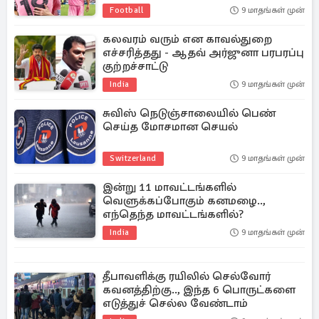
Football
9 மாதங்கள் முன்
கலவரம் வரும் என காவல்துறை
எச்சரித்தது - ஆதவ் அர்ஜுனா பரபரப்பு
குற்றச்சாட்டு
India
9 மாதங்கள் முன்
சுவிஸ் நெடுஞ்சாலையில் பெண்
செய்த மோசமான செயல்
Switzerland
9 மாதங்கள் முன்
இன்று 11 மாவட்டங்களில்
வெளுக்கப்போகும் கனமழை..,
எந்தெந்த மாவட்டங்களில்?
India
9 மாதங்கள் முன்
தீபாவளிக்கு ரயிலில் செல்வோர்
கவனத்திற்கு.., இந்த 6 பொருட்களை
எடுத்துச் செல்ல வேண்டாம்