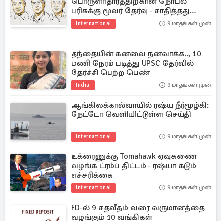
பொருளாதாரத்திற்கான நோபல்
பரிசுக்கு மூவர் தேர்வு - சாதித்தது
என்ன?
International
9 மாதங்கள் முன்
தந்தையின் கனவை நனவாக்க.., 10
மணி நேரம் படித்து UPSC தேர்வில்
தேர்ச்சி பெற்ற பெண்
India
9 மாதங்கள் முன்
ஆங்கிலக்கால்வாயில் ரஷ்ய நீர்மூழ்கி:
நேட்டோ வெளியிட்டுள்ள செய்தி
International
9 மாதங்கள் முன்
உக்ரைனுக்கு Tomahawk ஏவுகணை
வழங்க ட்ரம்ப் திட்டம் - ரஷ்யா கடும்
எச்சரிக்கை
International
9 மாதங்கள் முன்
FD-ல் 9 சதவீதம் வரை வருமானத்தை
வழங்கும் 10 வங்கிகள்