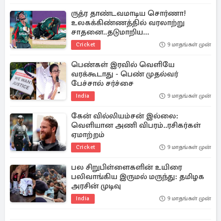
ருத்ர தாண்டவமாடிய சொர்ணா!
உலகக்கிண்ணத்தில் வரலாற்று
சாதனை..தடுமாறிய
தென்னாப்பிரிக்கா
Cricket
9 மாதங்கள் முன்
பெண்கள் இரவில் வெளியே
வரக்கூடாது - பெண் முதல்வர்
பேச்சால் சர்ச்சை
India
9 மாதங்கள் முன்
கேன் வில்லியம்சன் இல்லை:
வெளியான அணி விபரம்..ரசிகர்கள்
ஏமாற்றம்
Cricket
9 மாதங்கள் முன்
பல சிறுபிள்ளைகளின் உயிரை
பலிவாங்கிய இருமல் மருந்து: தமிழக
அரசின் முடிவு
India
9 மாதங்கள் முன்