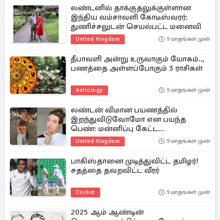
லண்டனில் தாக்குதலுக்குள்ளான
இந்திய வம்சாவளி கோடீஸ்வரர்:
துணிச்சலுடன் செயல்பட்ட மனைவி
United Kingdom
9 மாதங்கள் முன்
தீபாவளி அன்று உருவாகும் யோகம்..,
பணத்தை அள்ளப்போகும் 3 ராசிகள்
Astrology
9 மாதங்கள் முன்
லண்டன் விமான பயணத்தில்
இறந்துவிடுவோமோ என பயந்த
பெண்: மன்னிப்பு கேட்ட
நிறுவனம்..என்ன நடந்தது?
United Kingdom
9 மாதங்கள் முன்
பாகிஸ்தானை முடித்துவிட்ட தமிழர்!
சதத்தை தவறவிட்ட வீரர்
Cricket
9 மாதங்கள் முன்
2025 ஆம் ஆண்டின்