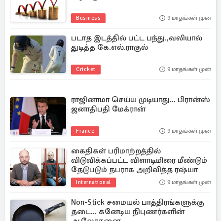
Business
9 மாதங்கள் முன்
படாத இடத்தில் பட்ட பந்து.,வலியால்
துடித்த கே.எல்.ராகுல்
Cricket
9 மாதங்கள் முன்
ராஜினாமா செய்ய முடியாது... பிரான்ஸ்
ஜனாதிபதி மேக்ரான்
France
9 மாதங்கள் முன்
கைதிகள் பரிமாற்றத்தில்
விடுவிக்கப்பட்ட விளாடிமிரை மீண்டும்
தேடுபடும் நபராக அறிவித்த ரஷ்யா
International
9 மாதங்கள் முன்
Non-Stick சமையல் பாத்திரங்களுக்கு
தடை... கனேடிய நிபுணர்களின்